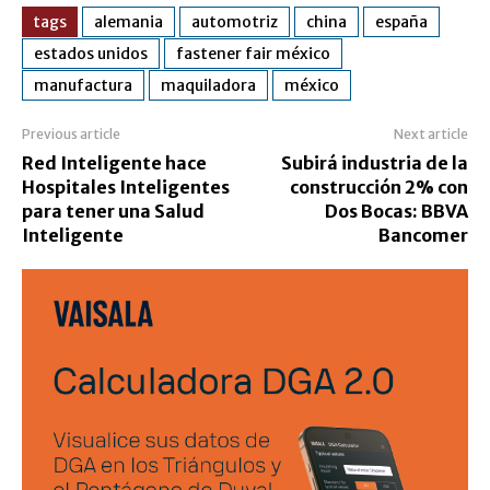
tags
alemania
automotriz
china
españa
estados unidos
fastener fair méxico
manufactura
maquiladora
méxico
Previous article
Next article
Red Inteligente hace
Subirá industria de la
Hospitales Inteligentes
construcción 2% con
para tener una Salud
Dos Bocas: BBVA
Inteligente
Bancomer