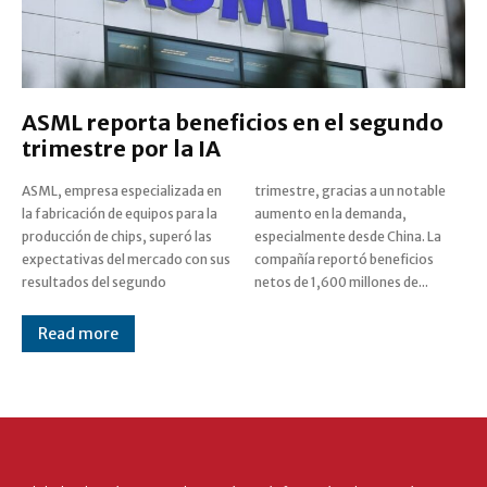
ASML reporta beneficios en el segundo
trimestre por la IA
ASML, empresa especializada en
trimestre, gracias a un notable
la fabricación de equipos para la
aumento en la demanda,
producción de chips, superó las
especialmente desde China. La
expectativas del mercado con sus
compañía reportó beneficios
resultados del segundo
netos de 1,600 millones de...
Read more