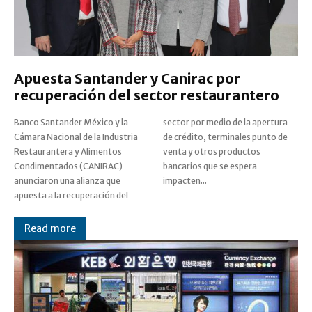
Apuesta Santander y Canirac por
recuperación del sector restaurantero
Banco Santander México y la
sector por medio de la apertura
Cámara Nacional de la Industria
de crédito, terminales punto de
Restaurantera y Alimentos
venta y otros productos
Condimentados (CANIRAC)
bancarios que se espera
anunciaron una alianza que
impacten...
apuesta a la recuperación del
Read more