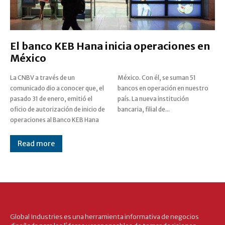
El banco KEB Hana inicia operaciones en
México
La CNBV a través de un
México. Con él, se suman 51
comunicado dio a conocer que, el
bancos en operación en nuestro
pasado 31 de enero, emitió el
país. La nueva institución
oficio de autorización de inicio de
bancaria, filial de...
operaciones al Banco KEB Hana
Read more
Global Industries es una herramienta informativa de negocios