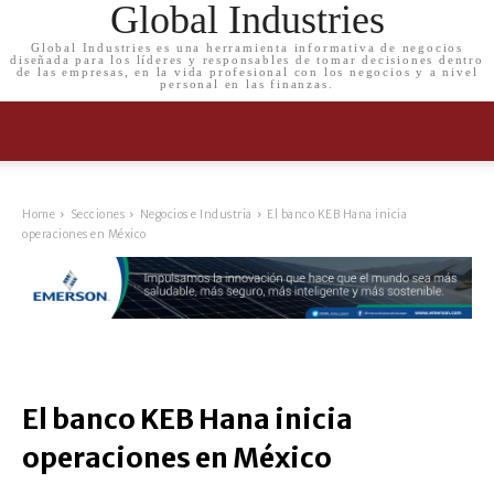
Global Industries
Global Industries es una herramienta informativa de negocios
diseñada para los líderes y responsables de tomar decisiones dentro
de las empresas, en la vida profesional con los negocios y a nivel
personal en las finanzas.
Home
Secciones
Negocios e Industria
El banco KEB Hana inicia
operaciones en México
El banco KEB Hana inicia
operaciones en México