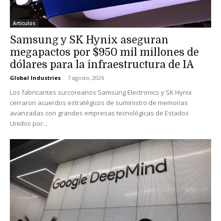
Artículos
Samsung y SK Hynix aseguran
megapactos por $950 mil millones de
dólares para la infraestructura de IA
Global Industries
-
7 agosto, 2026
Los fabricantes surcoreanos Samsung Electronics y SK Hynix
cerraron acuerdos estratégicos de suministro de memorias
avanzadas con grandes empresas tecnológicas de Estados
Unidos por...