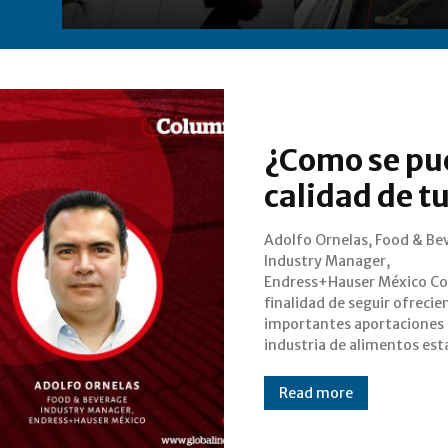
¿Como se pue
calidad de t
Adolfo Ornelas, Food & Be
abriendo un espacio al t
Industry Manager,
calibraciones en los dispositivos
Endress+Hauser México Con la
de instrumentación, que es
finalidad de seguir ofreci
fundamental para conseguir
importantes aportaciones 
industria de alimentos es
Read more