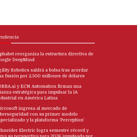
endencia
phabet reorganiza la estructura directiva de
oogle DeepMind
ility Robotics saldrá a bolsa tras acordar
na fusión por 2,500 millones de dólares
ORBA.ai y ECN Automation firman una
ianza estratégica para impulsar la IA
ndustrial en América Latina
icrosoft ingresa al mercado de
iberseguridad con su primer modelo
pecializado y la plataforma ‘Perception’
chneider Electric logra semestre récord y
leva su perspectiva para 2026 impulsada por