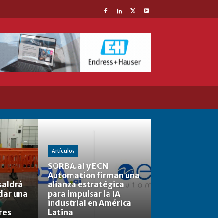
Artículos
SORBA.ai y ECN
Automation firman una
saldrá
alianza estratégica
rdar una
para impulsar la IA
industrial en América
res
Latina