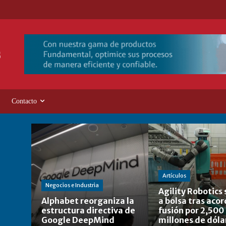
Contacto
Artículos
Negocios e Industria
Agility Robotics 
Alphabet reorganiza la
a bolsa tras aco
estructura directiva de
fusión por 2,500
Google DeepMind
millones de dóla