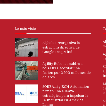
Lo más visto
T
Al
Alphabet reorganiza la
G
estructura directiva de
Google DeepMind
Ag
u
Agility Robotics saldrá a
S
bolsa tras acordar una
al
fusión por 2,500 millones de
i
dólares
M
SORBA.ai y ECN Automation
c
firman una alianza
es
estratégica para impulsar la
IA industrial en América
S
Latina
e