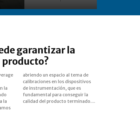
de garantizar la
u producto?
verage
ema de
endo
 la
a la
calidad del producto terminado....
tamos