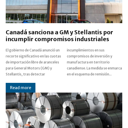
Canadá sanciona a GM y Stellantis por
incumplir compromisos industriales
El gobierno de Canadá anunció un
incumplimientos en sus
recorte significativo en las cuotas
compromisos de inversión y
de importación libre de aranceles
manufactura en territorio
para General Motors (GM) y
canadiense. La medida se enmarca
Stellantis, tras detectar
en el esquema de remisión...
Read more