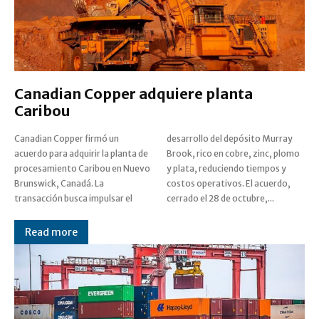
Canadian Copper adquiere planta
Caribou
Canadian Copper firmó un
desarrollo del depósito Murray
acuerdo para adquirir la planta de
Brook, rico en cobre, zinc, plomo
procesamiento Caribou en Nuevo
y plata, reduciendo tiempos y
Brunswick, Canadá. La
costos operativos. El acuerdo,
transacción busca impulsar el
cerrado el 28 de octubre,...
Read more