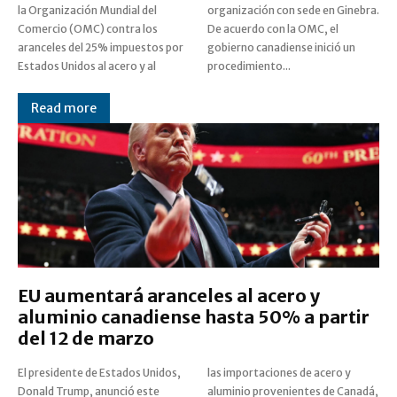
la Organización Mundial del
organización con sede en Ginebra.
Comercio (OMC) contra los
De acuerdo con la OMC, el
aranceles del 25% impuestos por
gobierno canadiense inició un
Estados Unidos al acero y al
procedimiento...
Read more
EU aumentará aranceles al acero y
aluminio canadiense hasta 50% a partir
del 12 de marzo
El presidente de Estados Unidos,
las importaciones de acero y
Donald Trump, anunció este
aluminio provenientes de Canadá,