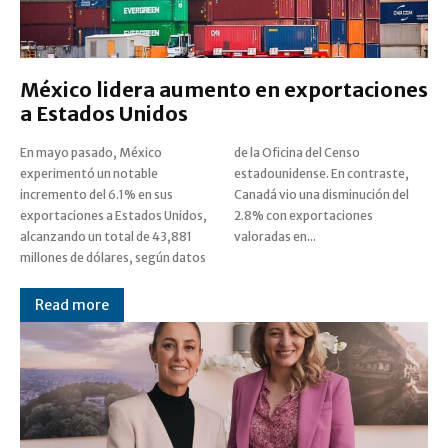
México lidera aumento en exportaciones
a Estados Unidos
En mayo pasado, México
de la Oficina del Censo
experimentó un notable
estadounidense. En contraste,
incremento del 6.1% en sus
Canadá vio una disminución del
exportaciones a Estados Unidos,
2.8% con exportaciones
alcanzando un total de 43,881
valoradas en...
millones de dólares, según datos
Read more