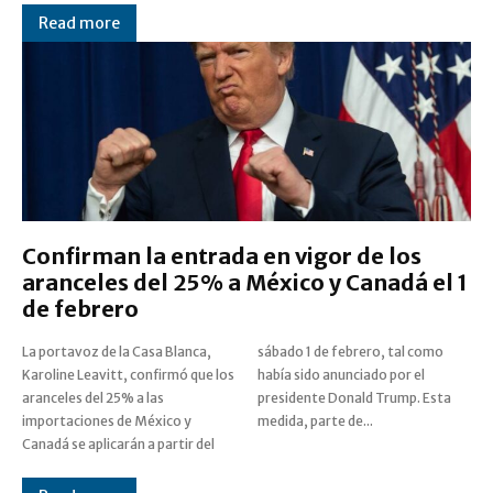
Read more
Confirman la entrada en vigor de los
aranceles del 25% a México y Canadá el 1
de febrero
La portavoz de la Casa Blanca,
sábado 1 de febrero, tal como
Karoline Leavitt, confirmó que los
había sido anunciado por el
aranceles del 25% a las
presidente Donald Trump. Esta
importaciones de México y
medida, parte de...
Canadá se aplicarán a partir del