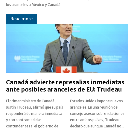
los aranceles a México y Canadá,
Read more
Canadá advierte represalias inmediatas
ante posibles aranceles de EU: Trudeau
El primer ministro de Canadá,
Estados Unidos impone nuevos
Justin Trudeau, afirmó que su país
aranceles. En una reunión del
responderá de manera inmediata
consejo asesor sobre relaciones
y con contramedidas
entre ambos países, Trudeau
contundentes si el gobierno de
declaró que aunque Canadá no...