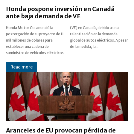
Honda pospone inversión en Canadá
ante baja demanda de VE
Honda Motor Co. anunció la
(VE) en Canadá, debido a una
postergación de su proyecto de 11
ralentización en la demanda
mil millones de dólares para
global de autos eléctricos. A pesar
establecer una cadena de
de la medida, la...
suministro de vehículos eléctricos
Read more
Aranceles de EU provocan pérdida de