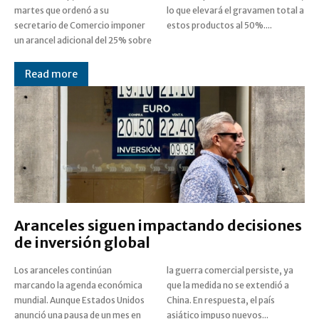
martes que ordenó a su
lo que elevará el gravamen total a
secretario de Comercio imponer
estos productos al 50%....
un arancel adicional del 25% sobre
Read more
Aranceles siguen impactando decisiones
de inversión global
Los aranceles continúan
la guerra comercial persiste, ya
marcando la agenda económica
que la medida no se extendió a
mundial. Aunque Estados Unidos
China. En respuesta, el país
anunció una pausa de un mes en
asiático impuso nuevos...