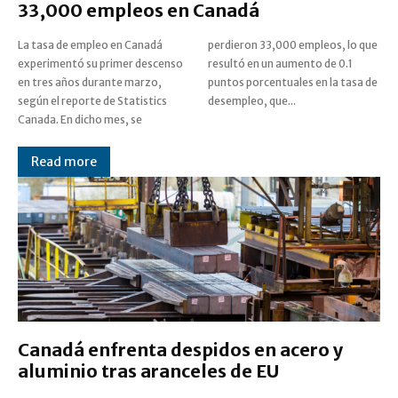
33,000 empleos en Canadá
La tasa de empleo en Canadá
perdieron 33,000 empleos, lo que
experimentó su primer descenso
resultó en un aumento de 0.1
en tres años durante marzo,
puntos porcentuales en la tasa de
según el reporte de Statistics
desempleo, que...
Canada. En dicho mes, se
Read more
Canadá enfrenta despidos en acero y
aluminio tras aranceles de EU