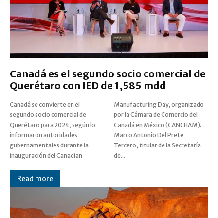
Canadá es el segundo socio comercial de
Querétaro con IED de 1,585 mdd
Canadá se convierte en el
Manufacturing Day, organizado
segundo socio comercial de
por la Cámara de Comercio del
Querétaro para 2024, según lo
Canadá en México (CANCHAM).
informaron autoridades
Marco Antonio Del Prete
gubernamentales durante la
Tercero, titular de la Secretaría
inauguración del Canadian
de...
Read more