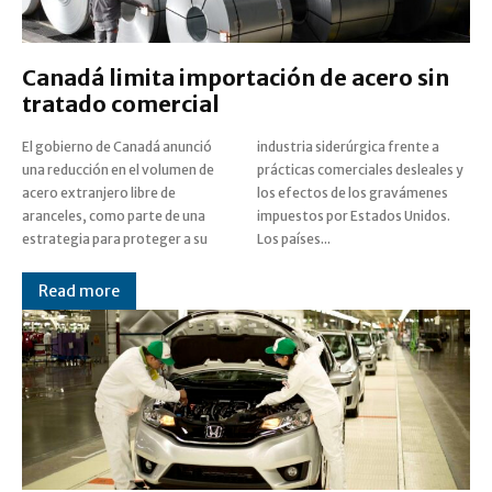
Canadá limita importación de acero sin
tratado comercial
El gobierno de Canadá anunció
industria siderúrgica frente a
una reducción en el volumen de
prácticas comerciales desleales y
acero extranjero libre de
los efectos de los gravámenes
aranceles, como parte de una
impuestos por Estados Unidos.
estrategia para proteger a su
Los países...
Read more