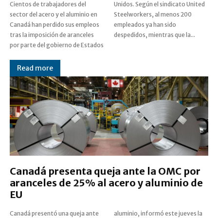
Cientos de trabajadores del
Unidos. Según el sindicato United
sector del acero y el aluminio en
Steelworkers, al menos 200
Canadá han perdido sus empleos
empleados ya han sido
tras la imposición de aranceles
despedidos, mientras que la...
por parte del gobierno de Estados
Read more
Canadá presenta queja ante la OMC por
aranceles de 25% al acero y aluminio de
EU
Canadá presentó una queja ante
aluminio, informó este jueves la