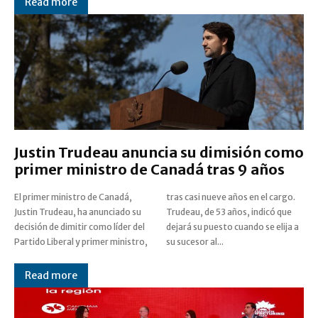
Read more
Justin Trudeau anuncia su dimisión como
primer ministro de Canadá tras 9 años
El primer ministro de Canadá,
tras casi nueve años en el cargo.
Justin Trudeau, ha anunciado su
Trudeau, de 53 años, indicó que
decisión de dimitir como líder del
dejará su puesto cuando se elija a
Partido Liberal y primer ministro,
su sucesor al...
Read more