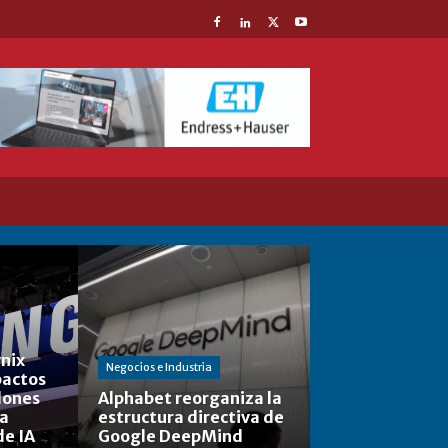
nix
Negocios e Industria
actos
lones
Alphabet reorganiza la
la
estructura directiva de
de IA
Google DeepMind