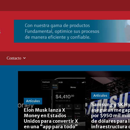
Contacto
Artículos
Artículos
Samsung y SK Hy
Elon Musk lanza X
aseguran megap
Money en Estados
por $950 mil mil
Unidos para convertir X
de dólares para 
en una “app para todo”
infraestructura 