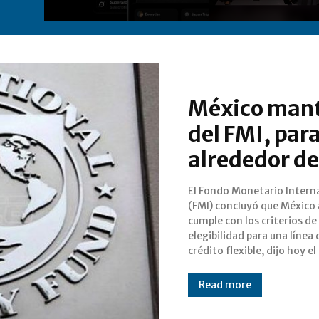
México manti
del FMI, par
alrededor de
El Fondo Monetario Intern
central del país. La Comi
(FMI) concluyó que México
Cambios de México deci
cumple con los criterios de
mantener el acceso equivalente
elegibilidad para una línea 
alrededor de $47 mil millone
crédito flexible, dijo hoy e
Read more