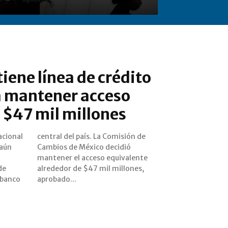
ene línea de crédito
a mantener acceso
 $47 mil millones
acional
sión de
 aún
dió
de
s,
l banco
aprobado...