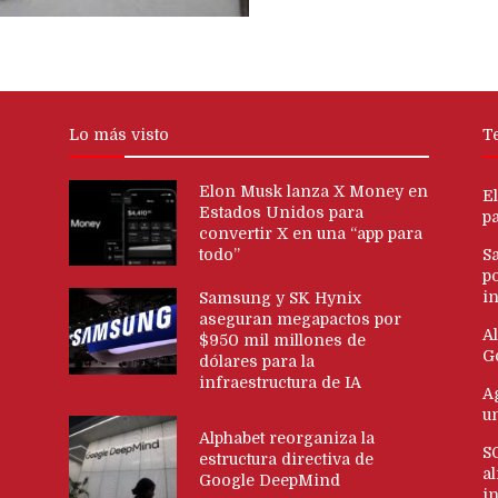
Lo más visto
T
Elon Musk lanza X Money en
E
Estados Unidos para
p
convertir X en una “app para
todo”
S
p
in
Samsung y SK Hynix
aseguran megapactos por
Al
$950 mil millones de
G
dólares para la
infraestructura de IA
Ag
u
Alphabet reorganiza la
S
estructura directiva de
al
Google DeepMind
i