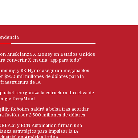
endencia
lon Musk lanza X Money en Estados Unidos
ara convertir X en una “app para todo”
amsung y SK Hynix aseguran megapactos
or $950 mil millones de dólares para la
fraestructura de IA
phabet reorganiza la estructura directiva de
oogle DeepMind
ility Robotics saldrá a bolsa tras acordar
na fusión por 2,500 millones de dólares
ORBA.ai y ECN Automation firman una
ianza estratégica para impulsar la IA
ndustrial en América Latina