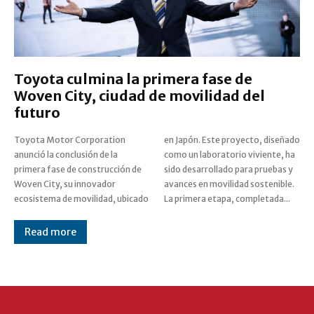
Toyota culmina la primera fase de
Woven City, ciudad de movilidad del
futuro
Toyota Motor Corporation
en Japón. Este proyecto, diseñado
anunció la conclusión de la
como un laboratorio viviente, ha
primera fase de construcción de
sido desarrollado para pruebas y
Woven City, su innovador
avances en movilidad sostenible.
ecosistema de movilidad, ubicado
La primera etapa, completada...
Read more