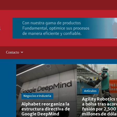
Contacto
Artículos
Negocios e Industria
Agility Robotics 
Alphabet reorganiza la
a bolsa tras aco
estructura directiva de
fusión por 2,500
Google DeepMind
millones de dóla