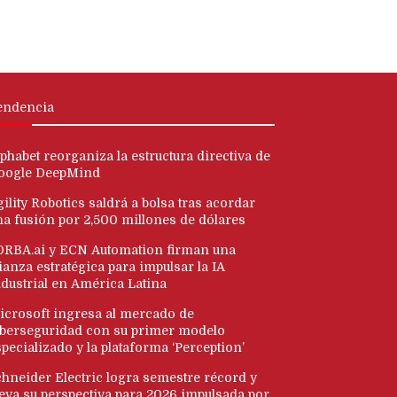
endencia
phabet reorganiza la estructura directiva de
oogle DeepMind
ility Robotics saldrá a bolsa tras acordar
na fusión por 2,500 millones de dólares
ORBA.ai y ECN Automation firman una
ianza estratégica para impulsar la IA
ndustrial en América Latina
icrosoft ingresa al mercado de
iberseguridad con su primer modelo
pecializado y la plataforma ‘Perception’
chneider Electric logra semestre récord y
leva su perspectiva para 2026 impulsada por