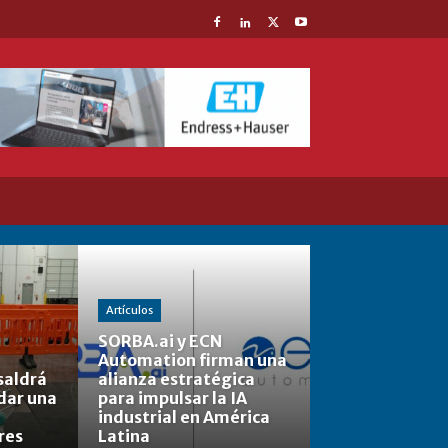
Artículos
SORBA.ai y ECN
Automation firman una
saldrá
alianza estratégica
rdar una
para impulsar la IA
industrial en América
res
Latina