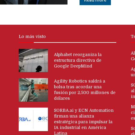
Lo más visto
T
Al
Alphabet reorganiza la
G
estructura directiva de
Google DeepMind
Ag
u
Agility Robotics saldrá a
S
bolsa tras acordar una
al
fusión por 2,500 millones de
i
dólares
M
SORBA.ai y ECN Automation
c
firman una alianza
es
estratégica para impulsar la
IA industrial en América
S
Latina
e