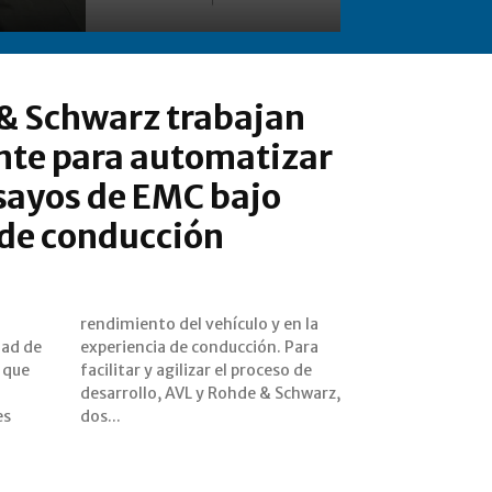
 & Schwarz trabajan
te para automatizar
nsayos de EMC bajo
 de conducción
dad de
. Para
 que
so de
es
dos...