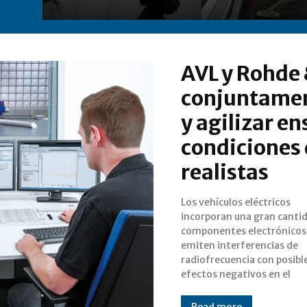
AVL y Rohde
conjuntamen
y agilizar e
condiciones
realistas
Los vehículos eléctricos
rendimiento del vehículo y en la
incorporan una gran canti
experiencia de conducción
componentes electrónicos
facilitar y agilizar el proce
emiten interferencias de
desarrollo, AVL y Rohde & Schwarz,
radiofrecuencia con posibl
efectos negativos en el
Read more