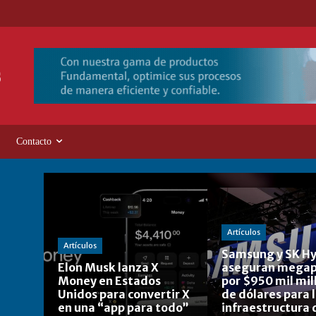
Contacto
Artículos
Artículos
Samsung y SK Hy
Elon Musk lanza X
aseguran megap
Money en Estados
por $950 mil mil
Unidos para convertir X
de dólares para 
en una “app para todo”
infraestructura 