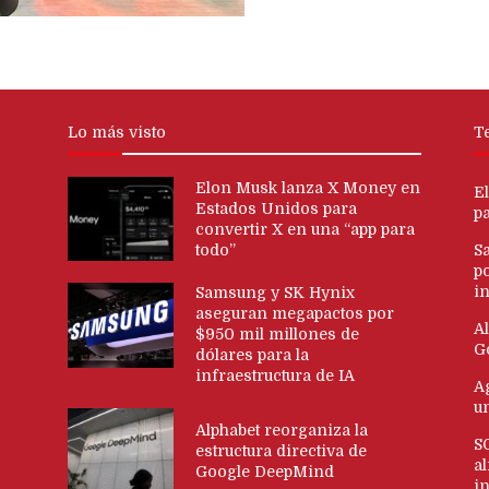
Lo más visto
T
Elon Musk lanza X Money en
E
Estados Unidos para
p
convertir X en una “app para
todo”
S
p
in
Samsung y SK Hynix
aseguran megapactos por
Al
$950 mil millones de
G
dólares para la
infraestructura de IA
Ag
u
Alphabet reorganiza la
S
estructura directiva de
al
Google DeepMind
i