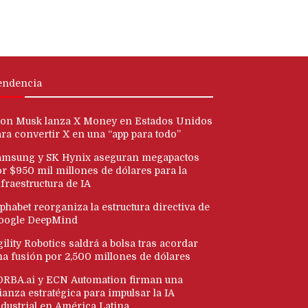
endencia
lon Musk lanza X Money en Estados Unidos
ara convertir X en una “app para todo”
amsung y SK Hynix aseguran megapactos
or $950 mil millones de dólares para la
fraestructura de IA
phabet reorganiza la estructura directiva de
oogle DeepMind
ility Robotics saldrá a bolsa tras acordar
na fusión por 2,500 millones de dólares
ORBA.ai y ECN Automation firman una
ianza estratégica para impulsar la IA
ndustrial en América Latina