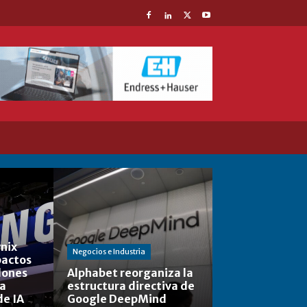
nix
Negocios e Industria
actos
lones
Alphabet reorganiza la
la
estructura directiva de
de IA
Google DeepMind