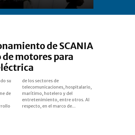
ionamiento de SCANIA
 de motores para
léctrica
ado su
s de
ne de
 del
l
l
rollo
respecto, en el marco de...