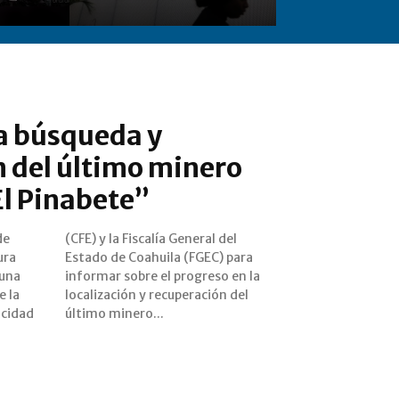
a búsqueda y
 del último minero
El Pinabete”
de
el
ura
ara
 una
n la
e la
 del
icidad
último minero...