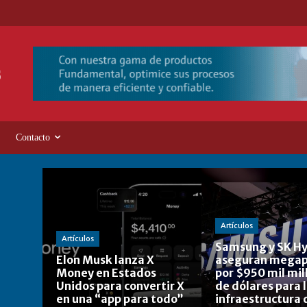
Contacto
Artículos
Artículos
Samsung y SK Hy
Elon Musk lanza X
aseguran megap
Money en Estados
por $950 mil mil
Unidos para convertir X
de dólares para 
en una “app para todo”
infraestructura 