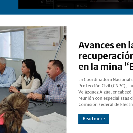
Avances en l
recuperación
en la mina “
La Coordinadora Nacional 
(CFE) y la Fiscalía General d
Protección Civil (CNPC), La
Estado de Coahuila (FGEC) p
Velázquez Alzúa, encabezó
informar sobre el progreso e
reunión con especialistas d
localización y recuperación
Comisión Federal de Electr
Read more