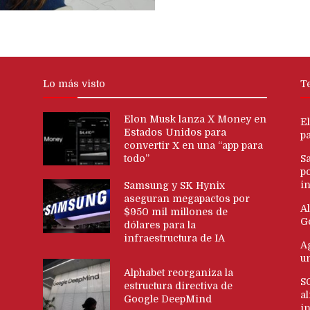
Lo más visto
T
Elon Musk lanza X Money en
E
Estados Unidos para
p
convertir X en una “app para
todo”
S
p
in
Samsung y SK Hynix
aseguran megapactos por
Al
$950 mil millones de
G
dólares para la
infraestructura de IA
Ag
u
Alphabet reorganiza la
S
estructura directiva de
al
Google DeepMind
i