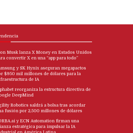
endencia
lon Musk lanza X Money en Estados Unidos
ara convertir X en una “app para todo”
amsung y SK Hynix aseguran megapactos
or $950 mil millones de dólares para la
fraestructura de IA
phabet reorganiza la estructura directiva de
oogle DeepMind
ility Robotics saldrá a bolsa tras acordar
na fusión por 2,500 millones de dólares
ORBA.ai y ECN Automation firman una
ianza estratégica para impulsar la IA
ndustrial en América Latina