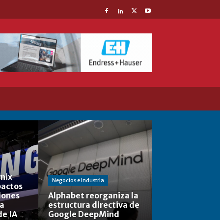
nix
Negocios e Industria
actos
lones
Alphabet reorganiza la
la
estructura directiva de
de IA
Google DeepMind