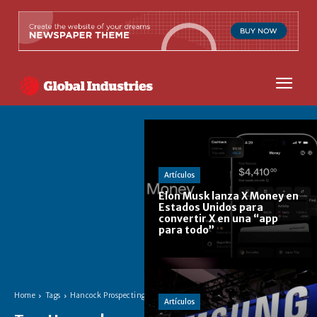
Artículos
Elon Musk lanza X Money en
Estados Unidos para
convertir X en una “app
para todo”
Home
Tags
Hancock Prospecting
Artículos