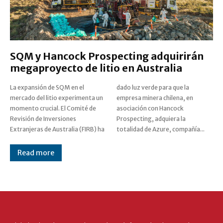
SQM y Hancock Prospecting adquirirán
megaproyecto de litio en Australia
La expansión de SQM en el
dado luz verde para que la
mercado del litio experimenta un
empresa minera chilena, en
momento crucial. El Comité de
asociación con Hancock
Revisión de Inversiones
Prospecting, adquiera la
Extranjeras de Australia (FIRB) ha
totalidad de Azure, compañía...
Read more