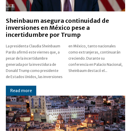
Sheinbaum asegura continuidad de
inversiones en México pese a
incertidumbre por Trump
La presidenta Claudia Sheinbaum
en México, tanto nacionales
Pardo afirmó este viernes que, a
como extranjeras, continuarán
pesar de la incertidumbre
creciendo. Durante su
generada por la investidura de
conferencia en Palacio Nacional,
Donald Trump como presidente
Sheinbaum destacó el...
de Estados Unidos, las inversiones
Read more