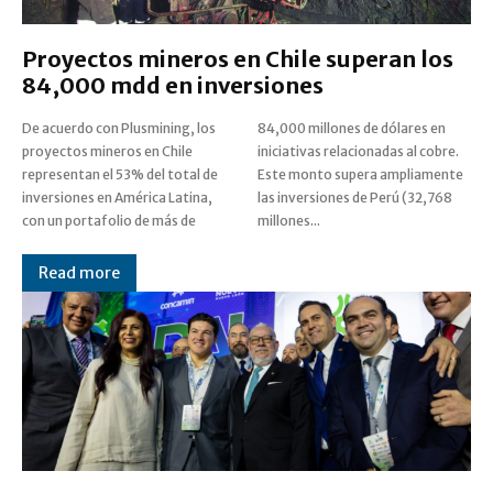
Proyectos mineros en Chile superan los
84,000 mdd en inversiones
De acuerdo con Plusmining, los
84,000 millones de dólares en
proyectos mineros en Chile
iniciativas relacionadas al cobre.
representan el 53% del total de
Este monto supera ampliamente
inversiones en América Latina,
las inversiones de Perú (32,768
con un portafolio de más de
millones...
Read more