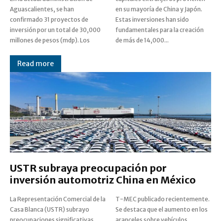
Aguascalientes, se han
en su mayoría de China y Japón.
confirmado 31 proyectos de
Estas inversiones han sido
inversión por un total de 30,000
fundamentales para la creación
millones de pesos (mdp). Los
de más de 14,000...
Read more
USTR subraya preocupación por
inversión automotriz China en México
La Representación Comercial de la
T-MEC publicado recientemente.
Casa Blanca (USTR) subrayo
Se destaca que el aumento en los
preocupaciones significativas
aranceles sobre vehículos