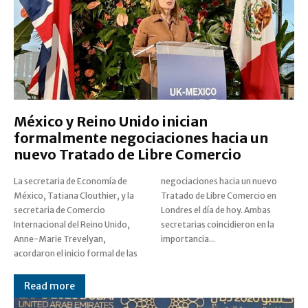
México y Reino Unido inician
formalmente negociaciones hacia un
nuevo Tratado de Libre Comercio
La secretaria de Economía de
negociaciones hacia un nuevo
México, Tatiana Clouthier, y la
Tratado de Libre Comercio en
secretaria de Comercio
Londres el día de hoy. Ambas
Internacional del Reino Unido,
secretarias coincidieron en la
Anne-Marie Trevelyan,
importancia...
acordaron el inicio formal de las
Read more