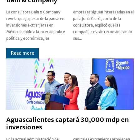
La consultora Bain & Company
empresas siguen interesadas en el
revela que, a pesar de la pausa en
país. Jordi Ciuró, socio de la
inversiones extranjeras en
consultora, explicó que las
México debido a la incertidumbre
compañías están reconsiderando
política y económica, las
sus...
Read more
Aguascalientes captará 30,000 mdp en
inversiones
En la actual administración de
capitales extranjeros provienen