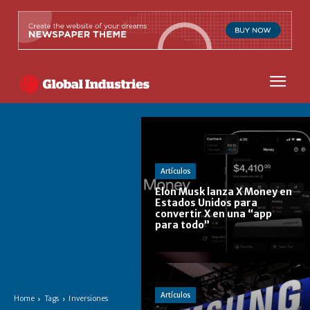
Artículos
Elon Musk lanza X Money en
Estados Unidos para
convertir X en una “app
para todo”
Artículos
Home
Tags
Inversiones