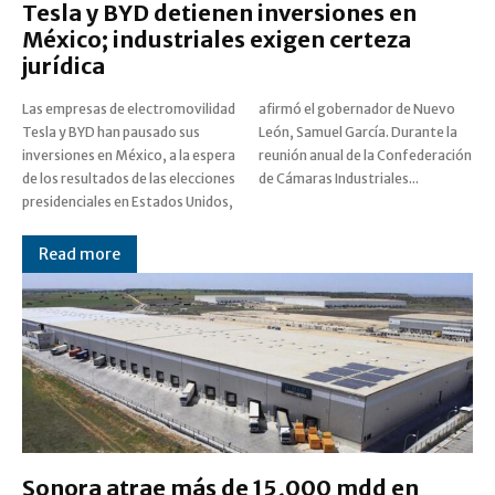
Tesla y BYD detienen inversiones en
México; industriales exigen certeza
jurídica
Las empresas de electromovilidad
afirmó el gobernador de Nuevo
Tesla y BYD han pausado sus
León, Samuel García. Durante la
inversiones en México, a la espera
reunión anual de la Confederación
de los resultados de las elecciones
de Cámaras Industriales...
presidenciales en Estados Unidos,
Read more
Sonora atrae más de 15,000 mdd en