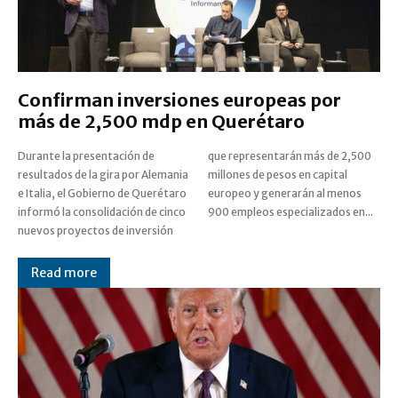
Confirman inversiones europeas por
más de 2,500 mdp en Querétaro
Durante la presentación de
que representarán más de 2,500
resultados de la gira por Alemania
millones de pesos en capital
e Italia, el Gobierno de Querétaro
europeo y generarán al menos
informó la consolidación de cinco
900 empleos especializados en...
nuevos proyectos de inversión
Read more