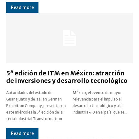
Read more
5ª edición de ITM en México: atracción
de inversiones y desarrollo tecnológico
Autoridades del estado de
México, el evento de mayor
Guanajuato y de Italian German
relevancia para el impulso al
Exhibition Company, presentaron
desarrollo tecnológico y a la
este miércoles la 5° edición de la
industria 4.0 en el país, que se...
feria Industrial Transformation
Read more