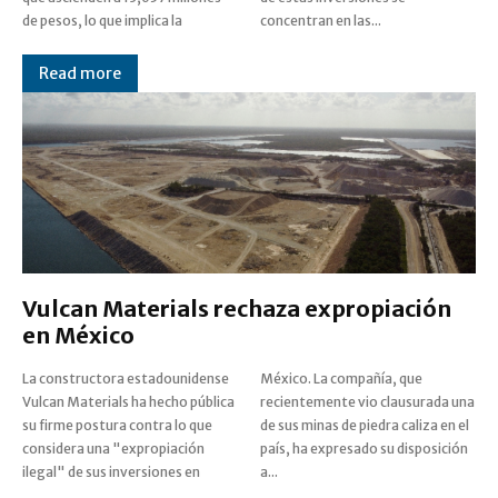
de pesos, lo que implica la
concentran en las...
Read more
Vulcan Materials rechaza expropiación
en México
La constructora estadounidense
México. La compañía, que
Vulcan Materials ha hecho pública
recientemente vio clausurada una
su firme postura contra lo que
de sus minas de piedra caliza en el
considera una "expropiación
país, ha expresado su disposición
ilegal" de sus inversiones en
a...