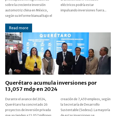
sobre la creciente inversión
eléctricos podría estar
automotriz china en México,
impulsando inversiones fuera...
según su informe bianual bajo el
Read more
Querétaro acumula inversiones por
13,057 mdp en 2024
Durante el avance del 2024,
creación de 7,459 empleos, según
Querétaro ha concretado 26
la Secretaría de Desarrollo
proyectos de inversión privada
Sustentable (Sedesu). La mayoría
que ascienden a 13,057 millones
de estas inversiones se