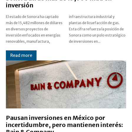
inversión
El estado de Sonora ha captado
infraestructura industrial y
más de 15,482 millones de dólares
plantas de licuefacción de gas.
en diversos proyectos de
Esta cifra refuerza la posición de
inversión enfocados en energías
Sonora como un polo estratégico
renovables, manufactura,
de inversiones en...
Read more
Pausan inversiones en México por
incertidumbre, pero mantienen interés:
Bain & Company