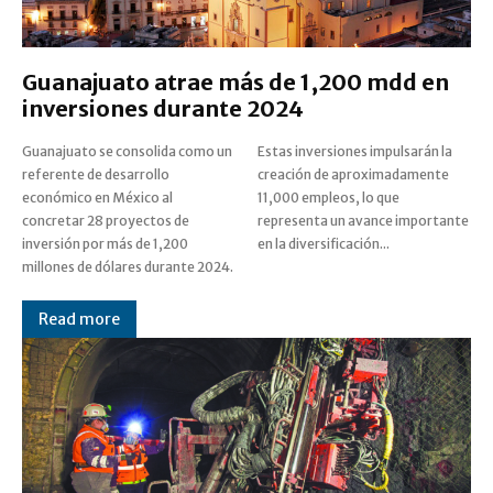
Guanajuato atrae más de 1,200 mdd en
inversiones durante 2024
Guanajuato se consolida como un
Estas inversiones impulsarán la
referente de desarrollo
creación de aproximadamente
económico en México al
11,000 empleos, lo que
concretar 28 proyectos de
representa un avance importante
inversión por más de 1,200
en la diversificación...
millones de dólares durante 2024.
Read more