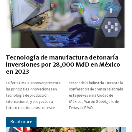
Tecnología de manufactura detonaría
inversiones por 28,000 MdD en México
en 2023
La feria EMO Hannover presenta
sector de la industria. Durante la
las principales innovaciones en
conferencia de prensa celebrada
tecnología de producción
este jueves en la Ciudad de
internacional, y proyectos a
México, Martin Göbel, jefe de
futuro relacionados con este
Ferias de EMO...
Read more