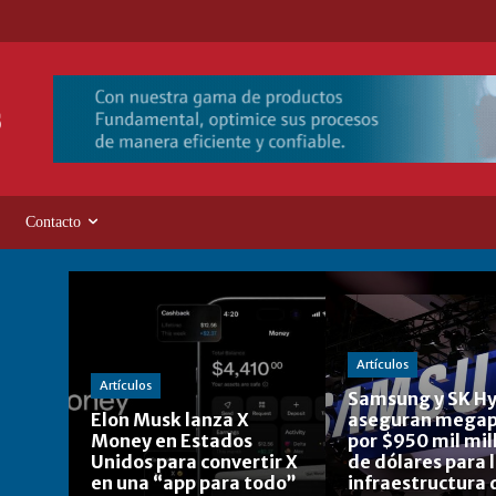
Contacto
Artículos
Artículos
Samsung y SK Hy
Elon Musk lanza X
aseguran megap
Money en Estados
por $950 mil mil
Unidos para convertir X
de dólares para 
en una “app para todo”
infraestructura 