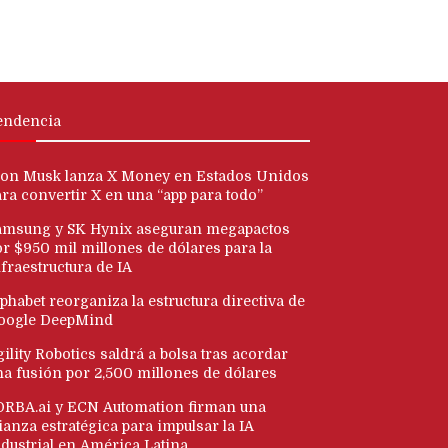
endencia
lon Musk lanza X Money en Estados Unidos
ara convertir X en una “app para todo”
amsung y SK Hynix aseguran megapactos
or $950 mil millones de dólares para la
fraestructura de IA
phabet reorganiza la estructura directiva de
oogle DeepMind
ility Robotics saldrá a bolsa tras acordar
na fusión por 2,500 millones de dólares
ORBA.ai y ECN Automation firman una
ianza estratégica para impulsar la IA
ndustrial en América Latina