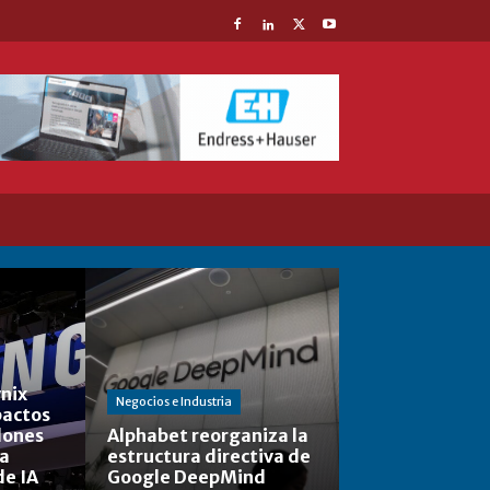
nix
Negocios e Industria
actos
lones
Alphabet reorganiza la
la
estructura directiva de
de IA
Google DeepMind