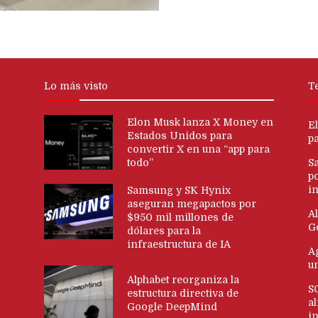
Lo más visto
T
Elon Musk lanza X Money en
E
Estados Unidos para
p
convertir X en una “app para
todo”
S
p
in
Samsung y SK Hynix
aseguran megapactos por
Al
$950 mil millones de
G
dólares para la
infraestructura de IA
Ag
u
Alphabet reorganiza la
S
estructura directiva de
al
Google DeepMind
i