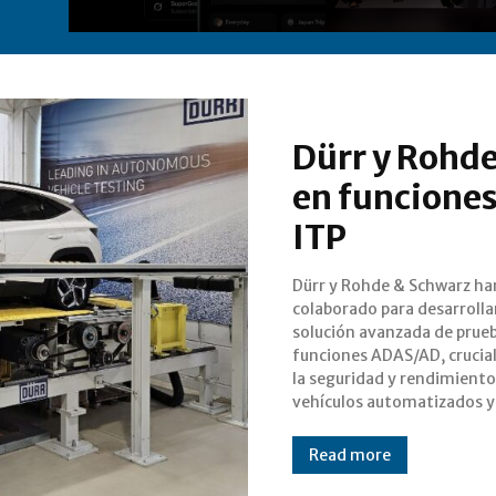
Dürr y Rohd
en funcione
ITP
Dürr y Rohde & Schwarz ha
autónomos. Esta innovador
colaborado para desarrolla
solución, conocida como "
solución avanzada de prue
the-air" (OTA) vehicle-
funciones ADAS/AD, crucial
loop (VIL), garant
la seguridad y rendimiento
vehículos automatizados y
Read more