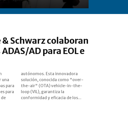
e & Schwarz colaboran
s ADAS/AD para EOL e
n
a
r una
over-
bas para
in-the-
es para
iza la
 de
conformidad y eficacia de los...