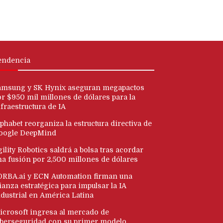
endencia
amsung y SK Hynix aseguran megapactos
or $950 mil millones de dólares para la
fraestructura de IA
phabet reorganiza la estructura directiva de
oogle DeepMind
ility Robotics saldrá a bolsa tras acordar
na fusión por 2,500 millones de dólares
ORBA.ai y ECN Automation firman una
ianza estratégica para impulsar la IA
ndustrial en América Latina
icrosoft ingresa al mercado de
iberseguridad con su primer modelo