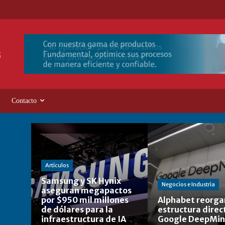
Contacto
Artículos
Samsung y SK Hynix
Negocios e Industria
aseguran megapactos
por $950 mil millones
Alphabet reorgan
de dólares para la
estructura direc
infraestructura de IA
Google DeepMi