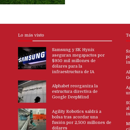
Lo más visto
T
Samsung y SK Hynix
S
aseguran megapactos por
p
$950 mil millones de
in
dólares para la
infraestructura de IA
Al
G
Alphabet reorganiza la
Ag
estructura directiva de
u
Google DeepMind
S
al
Agility Robotics saldrá a
i
bolsa tras acordar una
fusión por 2,500 millones de
M
dólares
c