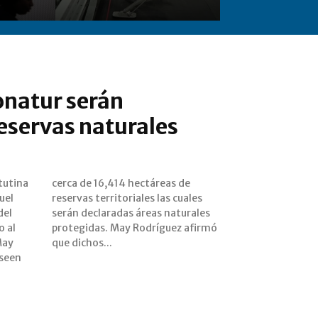
onatur serán
eservas naturales
tutina
as de
uel
ales
del
les
 al
irmó
May
que dichos...
oseen