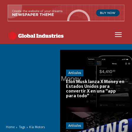
Artículos
Elon Musk lanza X Money en
Estados Unidos para
convertir X en una “app
para todo”
Artículos
Home
Tags
Kia Motors