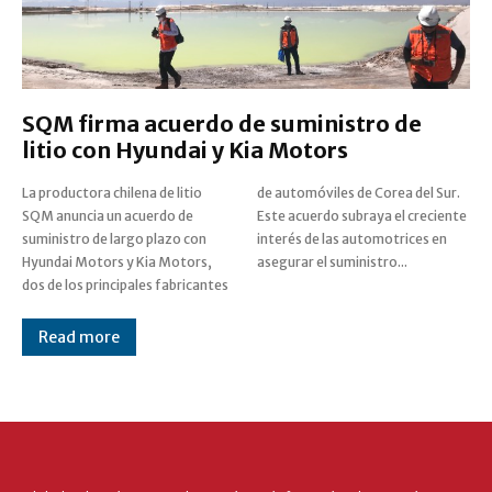
SQM firma acuerdo de suministro de
litio con Hyundai y Kia Motors
La productora chilena de litio
de automóviles de Corea del Sur.
SQM anuncia un acuerdo de
Este acuerdo subraya el creciente
suministro de largo plazo con
interés de las automotrices en
Hyundai Motors y Kia Motors,
asegurar el suministro...
dos de los principales fabricantes
Read more