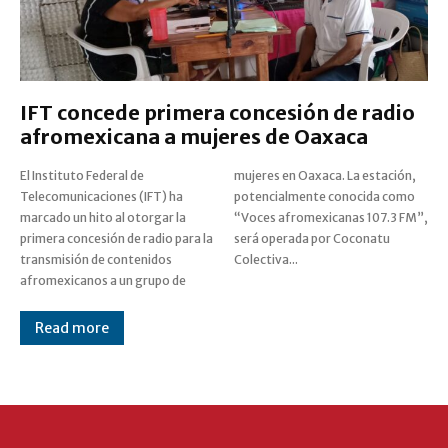
IFT concede primera concesión de radio
afromexicana a mujeres de Oaxaca
El Instituto Federal de
mujeres en Oaxaca. La estación,
Telecomunicaciones (IFT) ha
potencialmente conocida como
marcado un hito al otorgar la
“Voces afromexicanas 107.3 FM”,
primera concesión de radio para la
será operada por Coconatu
transmisión de contenidos
Colectiva...
afromexicanos a un grupo de
Read more