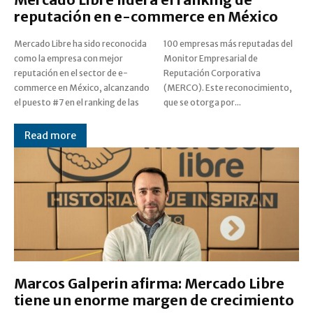
reputación en e-commerce en México
Mercado Libre ha sido reconocida
100 empresas más reputadas del
como la empresa con mejor
Monitor Empresarial de
reputación en el sector de e-
Reputación Corporativa
commerce en México, alcanzando
(MERCO). Este reconocimiento,
el puesto #7 en el ranking de las
que se otorga por...
Read more
Marcos Galperin afirma: Mercado Libre
tiene un enorme margen de crecimiento