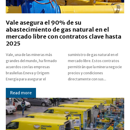
Vale asegura el 90% de su
abastecimiento de gas natural en el
mercado libre con contratos clave hasta
2025
Vale, una de las mineras más
suministro de gas natural en el
grandes del mundo, ha firmado
mercado libre. Estos contratos
acuerdos con las empresas
permitirán que la minera negocie
brasileñas Eneva y Origem
precios y condiciones
Energia para asegurar el
directamente con sus...
Read more