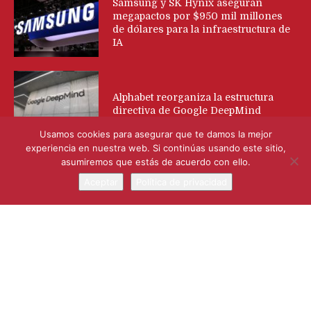
Samsung y SK Hynix aseguran
megapactos por $950 mil millones
de dólares para la infraestructura de
IA
Alphabet reorganiza la estructura
directiva de Google DeepMind
Usamos cookies para asegurar que te damos la mejor
experiencia en nuestra web. Si continúas usando este sitio,
asumiremos que estás de acuerdo con ello.
Tendencia
Aceptar
Política de privacidad
Elon Musk lanza X Money en Estados Unidos para
convertir X en una “app para todo”
Samsung y SK Hynix aseguran megapactos por $950 mil
millones de dólares para la infraestructura de IA
Alphabet reorganiza la estructura directiva de Google
DeepMind