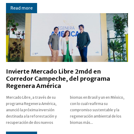
Read more
Invierte Mercado Libre 2mdd en
Corredor Campeche, del programa
Regenera América
Mercado Libre, a través de su
biomas en Brasil y un en México,
programa Regenera América,
con lo cual reafirma su
anunció la próxima inversión
compromiso sustentable y la
destinada a la reforestación y
regeneración ambiental de los
recuperación de dos nuevos
biomas más...