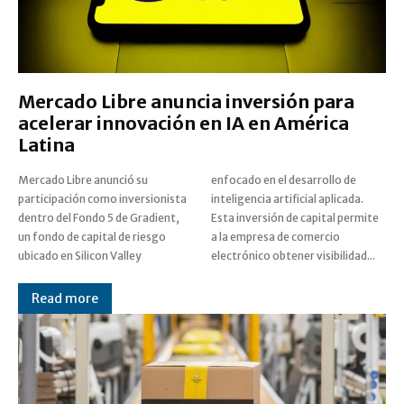
Mercado Libre anuncia inversión para
acelerar innovación en IA en América
Latina
Mercado Libre anunció su
enfocado en el desarrollo de
participación como inversionista
inteligencia artificial aplicada.
dentro del Fondo 5 de Gradient,
Esta inversión de capital permite
un fondo de capital de riesgo
a la empresa de comercio
ubicado en Silicon Valley
electrónico obtener visibilidad...
Read more