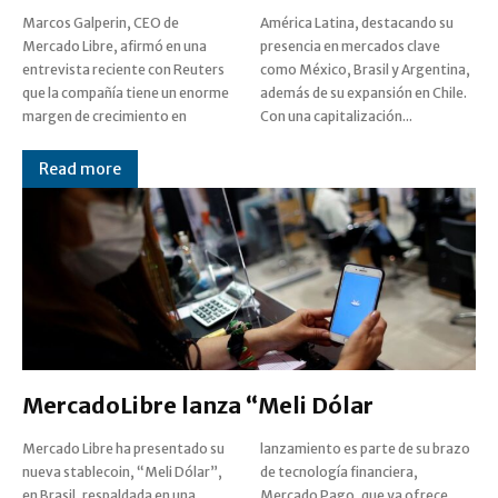
Marcos Galperin, CEO de
América Latina, destacando su
Mercado Libre, afirmó en una
presencia en mercados clave
entrevista reciente con Reuters
como México, Brasil y Argentina,
que la compañía tiene un enorme
además de su expansión en Chile.
margen de crecimiento en
Con una capitalización...
Read more
MercadoLibre lanza “Meli Dólar
Mercado Libre ha presentado su
lanzamiento es parte de su brazo
nueva stablecoin, “Meli Dólar”,
de tecnología financiera,
en Brasil, respaldada en una
Mercado Pago, que ya ofrece