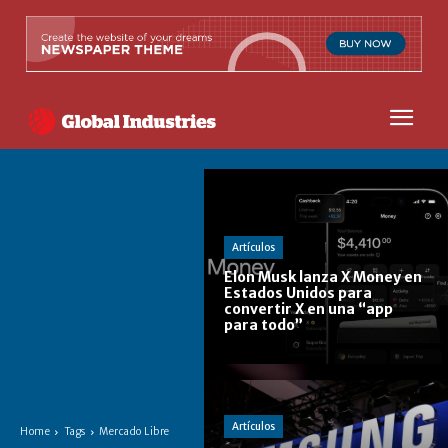
Artículos
Elon Musk lanza X Money en
Estados Unidos para
convertir X en una “app
para todo”
Artículos
Home
Tags
Mercado Libre