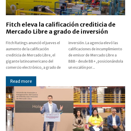
Fitch eleva la calificación crediticia de
Mercado Libre a grado de inversión
Fitch Ratings anunció el jueves el
inversión. La agencia elevó las
aumento de la calificación
calificaciones de incumplimiento
crediticia de Mercado Libre, el
de emisor de Mercado Libre a
gigante latinoamericano del
BBB- desde BB+, posicionándola
comercio electrónico, a grado de
un escalón por...
Read more