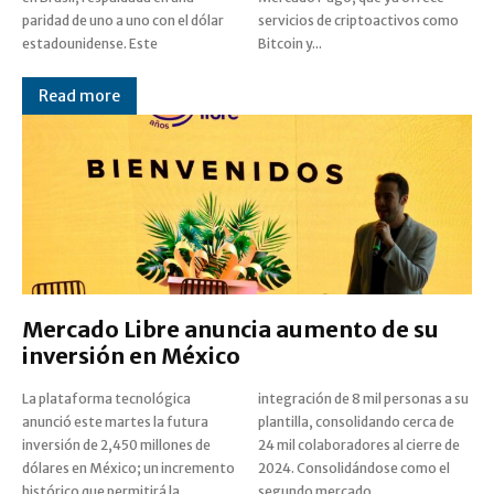
paridad de uno a uno con el dólar
servicios de criptoactivos como
estadounidense. Este
Bitcoin y...
Read more
Mercado Libre anuncia aumento de su
inversión en México
La plataforma tecnológica
integración de 8 mil personas a su
anunció este martes la futura
plantilla, consolidando cerca de
inversión de 2,450 millones de
24 mil colaboradores al cierre de
dólares en México; un incremento
2024. Consolidándose como el
histórico que permitirá la
segundo mercado...