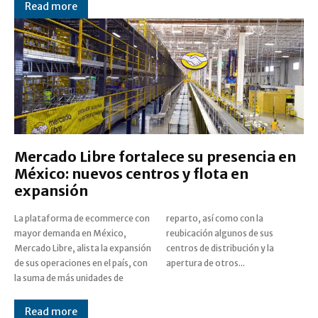
Read more
Mercado Libre fortalece su presencia en
México: nuevos centros y flota en
expansión
La plataforma de ecommerce con
reparto, así como con la
mayor demanda en México,
reubicación algunos de sus
Mercado Libre, alista la expansión
centros de distribución y la
de sus operaciones en el país, con
apertura de otros...
la suma de más unidades de
Read more