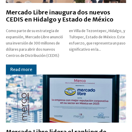
Mercado Libre inaugura dos nuevos
CEDIS en Hidalgo y Estado de México
Como parte de su estrategia de
en Villa de Tezontepec, Hidalgo, y
expansión, Mercado Libre anunció
Tultepec, Estado de México. Este
una inversión de 300 millones de
esfuerzo, que representa un paso
dólares para abrir dos nuevos
significativo en la...
Centros de Distribución (CEDIS)
Read more
Mercado Libre lidera el ranking de