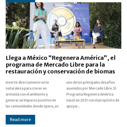
Llega a México “Regenera América”, el
programa de Mercado Libre para la
restauración y conservación de biomas
Invertir directamente en la
uno de los principales desafíos
naturaleza para crecer en
asumidos por Mercado Libre. El
armonía con el ambiente y
Programa Regenera América
generar un impacto positivo en
nació en 2021 con el propósito de
las comunidades donde opera, es
apoyar...
Read more