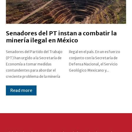
Senadores del PT instan a combatir la
minería ilegal en México
Senadores del Partido del Trabajo
ilegal en el país. En un esfuerzo
(PT) han urgido a la Secretaría de
conjunto con la Secretaría de
Economía a tomar medidas
Defensa Nacional, el Servicio
contundentes para abordar el
Geológico Mexicano y...
creciente problema de la minería
Read more