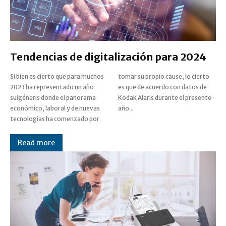
Tendencias de digitalización para 2024
Si bien es cierto que para muchos
tomar su propio cause, lo cierto
2023 ha representado un año
es que de acuerdo con datos de
suigéneris donde el panorama
Kodak Alaris durante el presente
económico, laboral y de nuevas
año...
tecnologías ha comenzado por
Read more