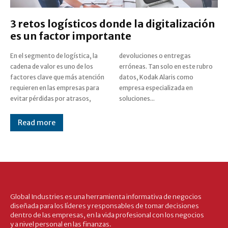
3 retos logísticos donde la digitalización
es un factor importante
En el segmento de logística, la
devoluciones o entregas
cadena de valor es uno de los
erróneas. Tan solo en este rubro
factores clave que más atención
datos, Kodak Alaris como
requieren en las empresas para
empresa especializada en
evitar pérdidas por atrasos,
soluciones...
Read more
Global Industries es una herramienta informativa de negocios
diseñada para los líderes y responsables de tomar decisiones
dentro de las empresas, en la vida profesional con los negocios
y a nivel personal en las finanzas.