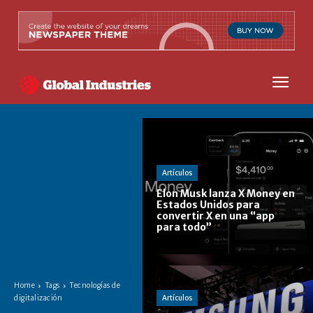
Artículos
Elon Musk lanza X Money en
Estados Unidos para
convertir X en una “app
para todo”
Home
Tags
Tecnologías de
Artículos
digitalización