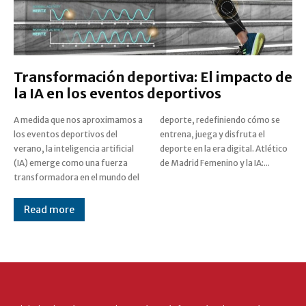
Transformación deportiva: El impacto de
la IA en los eventos deportivos
A medida que nos aproximamos a
deporte, redefiniendo cómo se
los eventos deportivos del
entrena, juega y disfruta el
verano, la inteligencia artificial
deporte en la era digital. Atlético
(IA) emerge como una fuerza
de Madrid Femenino y la IA:...
transformadora en el mundo del
Read more