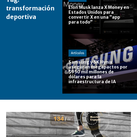
transformación
Elon Musk lanza X Money en
Estados Unidos para
deportiva
convertir X en una “app
para todo”
Artículos
Samsung y SK Hynix
aseguran megapactos por
$950 mil millones de
dólares para la
infraestructura de IA