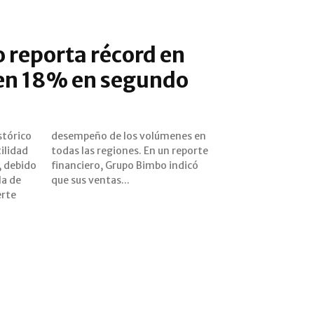
 reporta récord en
cen 18% en segundo
stórico
nes en
ilidad
eporte
, debido
 indicó
la de
que sus ventas...
erte