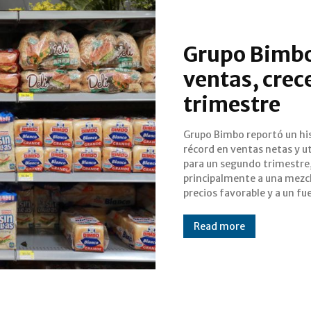
Grupo Bimbo
ventas, cre
trimestre
Grupo Bimbo reportó un hi
desempeño de los volúme
récord en ventas netas y ut
todas las regiones. En un r
para un segundo trimestre
financiero, Grupo Bimbo
principalmente a una mezc
precios favorable y a un fu
Read more