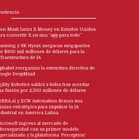
endencia
lon Musk lanza X Money en Estados Unidos
ara convertir X en una “app para todo”
amsung y SK Hynix aseguran megapactos
or $950 mil millones de dólares para la
fraestructura de IA
phabet reorganiza la estructura directiva de
oogle DeepMind
ility Robotics saldrá a bolsa tras acordar
na fusión por 2,500 millones de dólares
ORBA.ai y ECN Automation firman una
ianza estratégica para impulsar la IA
ndustrial en América Latina
icrosoft ingresa al mercado de
iberseguridad con su primer modelo
pecializado y la plataforma ‘Perception’