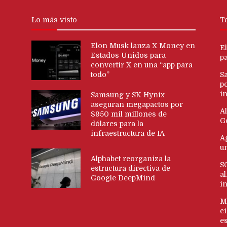
Lo más visto
T
Elon Musk lanza X Money en
E
Estados Unidos para
p
convertir X en una “app para
todo”
S
p
in
Samsung y SK Hynix
aseguran megapactos por
Al
$950 mil millones de
G
dólares para la
infraestructura de IA
Ag
u
Alphabet reorganiza la
S
estructura directiva de
al
Google DeepMind
i
M
c
es