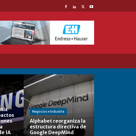
nix
Negocios e Industria
actos
lones
Alphabet reorganiza la
la
estructura directiva de
de IA
Google DeepMind