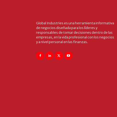
Global Industries es una herramienta informativa
de negocios diseñada para los líderes y
responsables de tomar decisiones dentro de las
empresas, en la vida profesional con los negocios
y a nivel personal en las finanzas.