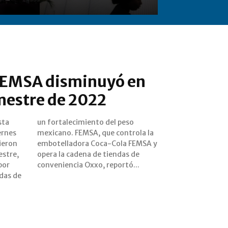
 FEMSA disminuyó en
imestre de 2022
sta
eso
ernes
la la
ieron
MSA y
estre,
as de
por
conveniencia Oxxo, reportó...
das de