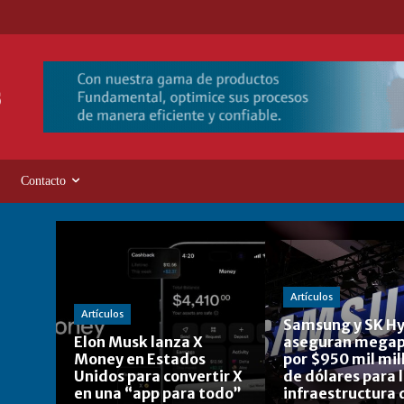
Contacto
Artículos
Artículos
Samsung y SK Hy
Elon Musk lanza X
aseguran megap
Money en Estados
por $950 mil mil
Unidos para convertir X
de dólares para 
en una “app para todo”
infraestructura 