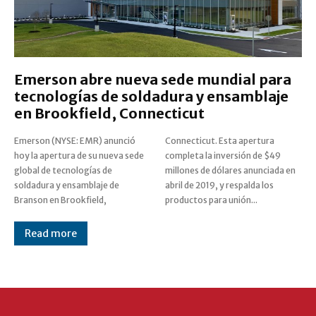
Emerson abre nueva sede mundial para
tecnologías de soldadura y ensamblaje
en Brookfield, Connecticut
Emerson (NYSE: EMR) anunció
Connecticut. Esta apertura
hoy la apertura de su nueva sede
completa la inversión de $49
global de tecnologías de
millones de dólares anunciada en
soldadura y ensamblaje de
abril de 2019, y respalda los
Branson en Brookfield,
productos para unión...
Read more