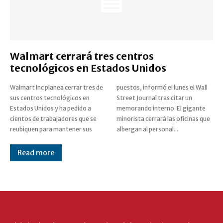
Walmart cerrará tres centros
tecnológicos en Estados Unidos
Walmart Inc planea cerrar tres de
puestos, informó el lunes el Wall
sus centros tecnológicos en
Street Journal tras citar un
Estados Unidos y ha pedido a
memorando interno. El gigante
cientos de trabajadores que se
minorista cerrará las oficinas que
reubiquen para mantener sus
albergan al personal...
Read more