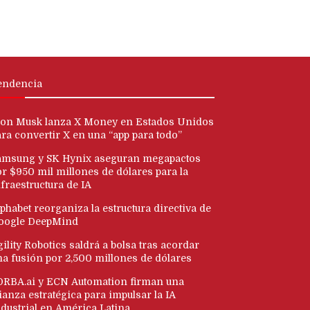
endencia
lon Musk lanza X Money en Estados Unidos
ara convertir X en una “app para todo”
amsung y SK Hynix aseguran megapactos
or $950 mil millones de dólares para la
fraestructura de IA
phabet reorganiza la estructura directiva de
oogle DeepMind
ility Robotics saldrá a bolsa tras acordar
na fusión por 2,500 millones de dólares
ORBA.ai y ECN Automation firman una
ianza estratégica para impulsar la IA
ndustrial en América Latina