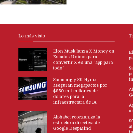
Lo más visto
T
Elon Musk lanza X Money en
E
Estados Unidos para
p
convertir X en una “app para
todo”
S
p
in
Samsung y SK Hynix
aseguran megapactos por
Al
$950 mil millones de
G
dólares para la
infraestructura de IA
Ag
u
Alphabet reorganiza la
S
estructura directiva de
al
Google DeepMind
i