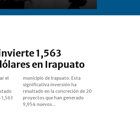
nvierte 1,563
dólares en Irapuato
r el
Esta
estado
 de 20
 1,563
erado
9,954 nuevos...