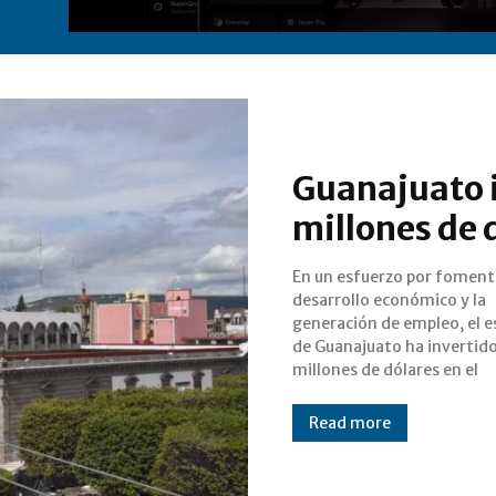
Guanajuato i
millones de 
En un esfuerzo por fomenta
municipio de Irapuato. 
desarrollo económico y la
significativa inversión ha
generación de empleo, el 
resultado en la concreción
de Guanajuato ha invertido
proyectos que han gen
millones de dólares en el
Read more