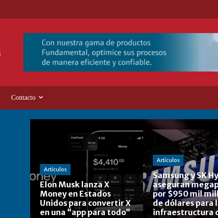
Contacto
Artículos
Artículos
Samsung y SK Hy
Elon Musk lanza X
aseguran megap
Money en Estados
por $950 mil mil
Unidos para convertir X
de dólares para 
en una “app para todo”
infraestructura 