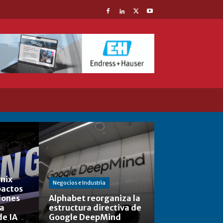
nix
Negocios e Industria
actos
lones
Alphabet reorganiza la
la
estructura directiva de
de IA
Google DeepMind