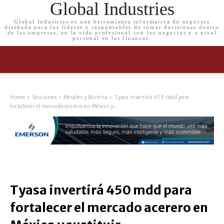
Global Industries
Global Industries es una herramienta informativa de negocios
diseñada para los líderes y responsables de tomar decisiones dentro
de las empresas, en la vida profesional con los negocios y a nivel
personal en las finanzas.
Home
Secciones
Metales y Minería
Tyasa invertirá 450 mdd para
fortalecer el mercado acerero en México y...
Tyasa invertirá 450 mdd para
fortalecer el mercado acerero en