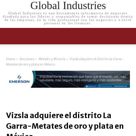
Global Industries
Global Industries es una herramienta informativa de negocios
diseñada para los líderes y responsables de tomar decisiones dentro
de las empresas, en la vida profesional con los negocios y a nivel
personal en las finanzas.
Home
Secciones
Metales y Minería
Vizsla adquiere el distrito La Garra-
Metates de oro y plata en México
Vizsla adquiere el distrito La
Garra-Metates de oro y plata en