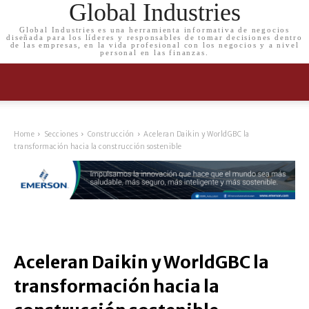
Global Industries
Global Industries es una herramienta informativa de negocios
diseñada para los líderes y responsables de tomar decisiones dentro
de las empresas, en la vida profesional con los negocios y a nivel
personal en las finanzas.
Home
Secciones
Construcción
Aceleran Daikin y WorldGBC la
transformación hacia la construcción sostenible
Aceleran Daikin y WorldGBC la
transformación hacia la