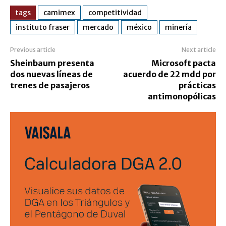
tags
camimex
competitividad
instituto fraser
mercado
méxico
minería
Previous article
Next article
Sheinbaum presenta
Microsoft pacta
dos nuevas líneas de
acuerdo de 22 mdd por
trenes de pasajeros
prácticas
antimonopólicas