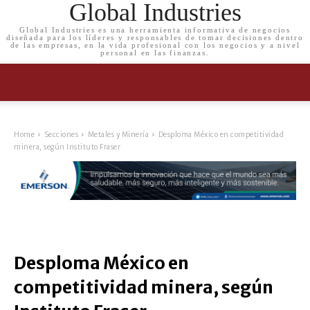
Global Industries
Global Industries es una herramienta informativa de negocios
diseñada para los líderes y responsables de tomar decisiones dentro
de las empresas, en la vida profesional con los negocios y a nivel
personal en las finanzas.
Home
Secciones
Metales y Minería
Desploma México en competitividad
minera, según Instituto Fraser
Desploma México en
competitividad minera, según