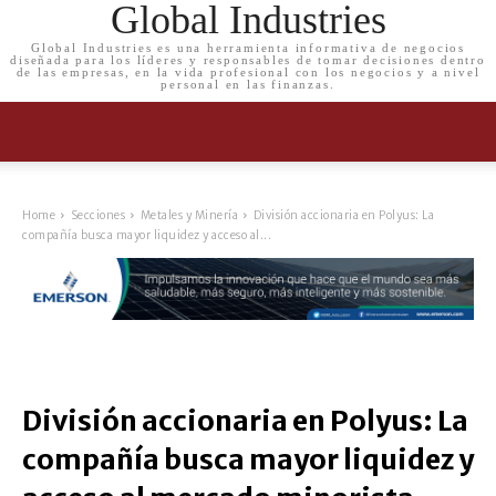
Global Industries
Global Industries es una herramienta informativa de negocios
diseñada para los líderes y responsables de tomar decisiones dentro
de las empresas, en la vida profesional con los negocios y a nivel
personal en las finanzas.
Home
Secciones
Metales y Minería
División accionaria en Polyus: La
compañía busca mayor liquidez y acceso al...
División accionaria en Polyus: La
compañía busca mayor liquidez y