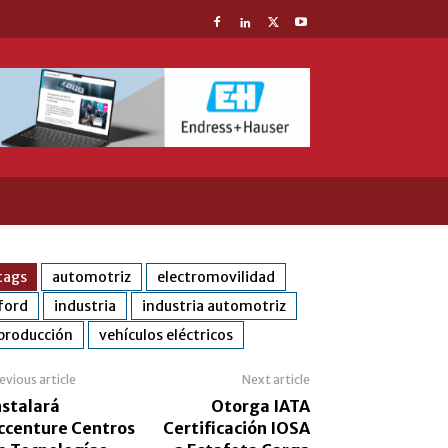
tags
automotriz
electromovilidad
ford
industria
industria automotriz
producción
vehículos eléctricos
evious article
Next article
nstalará
Otorga IATA
ccenture Centros
Certificación IOSA