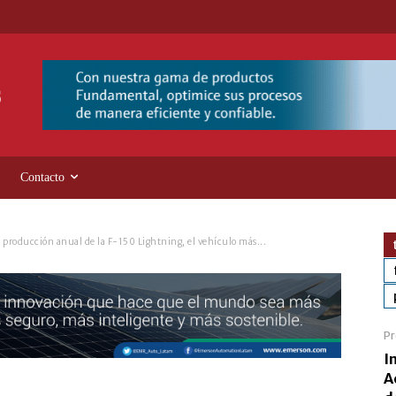
Contacto
 producción anual de la F-150 Lightning, el vehículo más...
Pr
I
A