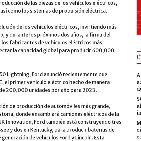
oducción de las piezas de los vehículos eléctricos,
, así como los sistemas de propulsión eléctrica.
lución de los vehículos eléctricos, invirtiendo más
5, y durante los próximos dos años, la firma del
 los fabricantes de vehículos eléctricos más
ectar la capacidad global para producir 600,000
Ú
150 Lightning, Ford anunció recientemente que
A
E, el primer vehículo eléctrico hecho de manera
a
d
 de 200,000 unidades por año para 2023.
S
ación de producción de automóviles más grande,
a
i
istoria, donde ensamblará camiones eléctricos de la
 SK Innovation, Ford también está construyendo tres
M
ssee y dos en Kentucky, para producir baterías de
c
e
e generación de vehículos Ford y Lincoln. Esta