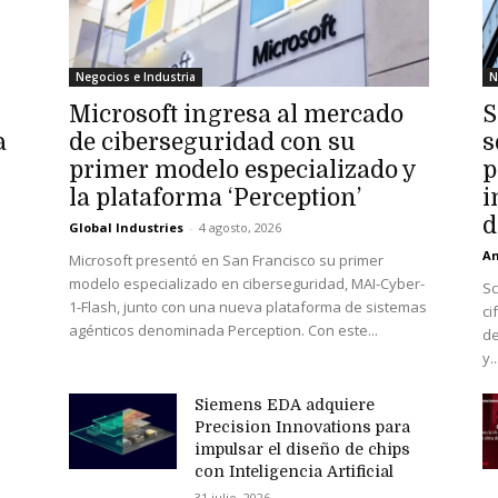
Negocios e Industria
N
Microsoft ingresa al mercado
S
a
de ciberseguridad con su
s
primer modelo especializado y
p
la plataforma ‘Perception’
i
d
Global Industries
-
4 agosto, 2026
An
Microsoft presentó en San Francisco su primer
modelo especializado en ciberseguridad, MAI-Cyber-
Sc
1-Flash, junto con una nueva plataforma de sistemas
ci
agénticos denominada Perception. Con este...
de
y..
Siemens EDA adquiere
Precision Innovations para
impulsar el diseño de chips
con Inteligencia Artificial
31 julio, 2026