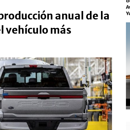
d
A
producción anual de la
Y
el vehículo más
.