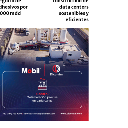
egocio de
construcción de
dhesivos por
data centers
,000 mdd
sostenibles y
eficientes