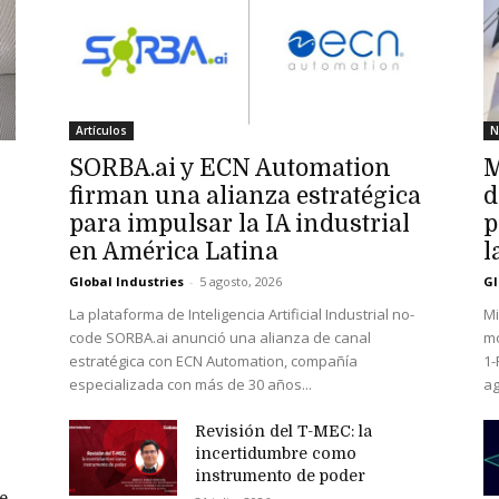
Artículos
N
SORBA.ai y ECN Automation
M
firman una alianza estratégica
d
para impulsar la IA industrial
p
en América Latina
l
Global Industries
-
5 agosto, 2026
Gl
La plataforma de Inteligencia Artificial Industrial no-
Mi
code SORBA.ai anunció una alianza de canal
mo
estratégica con ECN Automation, compañía
1-
especializada con más de 30 años...
ag
Revisión del T-MEC: la
incertidumbre como
instrumento de poder
e