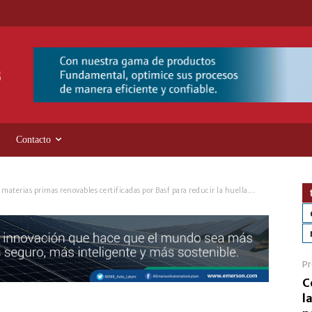
Contacto
aterias primas renovables certificadas por Basf para reducir la huella...
Pr
C
l