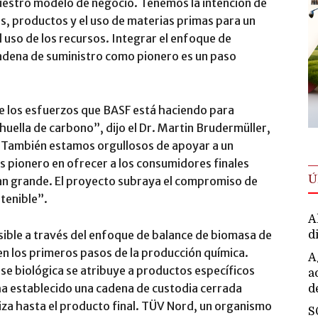
uestro modelo de negocio. Tenemos la intención de
, productos y el uso de materias primas para un
l uso de los recursos. Integrar el enfoque de
adena de suministro como pionero es un paso
e los esfuerzos que BASF está haciendo para
uella de carbono”, dijo el Dr. Martin Brudermüller,
. “También estamos orgullosos de apoyar a un
s pionero en ofrecer a los consumidores finales
Ú
tan grande. El proyecto subraya el compromiso de
tenible”.
A
sible a través del enfoque de balance de biomasa de
d
 en los primeros pasos de la producción química.
A
se biológica se atribuye a productos específicos
a
a establecido una cadena de custodia cerrada
d
iza hasta el producto final. TÜV Nord, un organismo
S