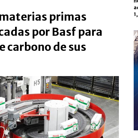
n
a
materias primas
1
icadas por Basf para
de carbono de sus