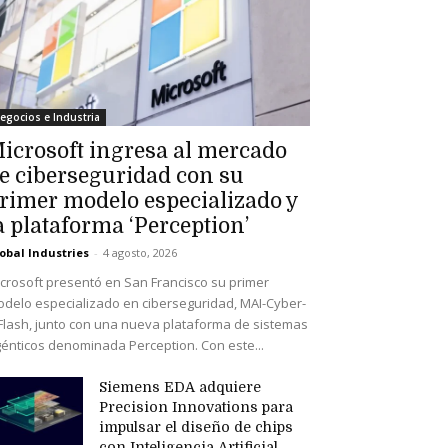
egocios e Industria
icrosoft ingresa al mercado
e ciberseguridad con su
rimer modelo especializado y
a plataforma ‘Perception’
obal Industries
-
4 agosto, 2026
crosoft presentó en San Francisco su primer
delo especializado en ciberseguridad, MAI-Cyber-
Flash, junto con una nueva plataforma de sistemas
énticos denominada Perception. Con este...
Siemens EDA adquiere
Precision Innovations para
impulsar el diseño de chips
con Inteligencia Artificial