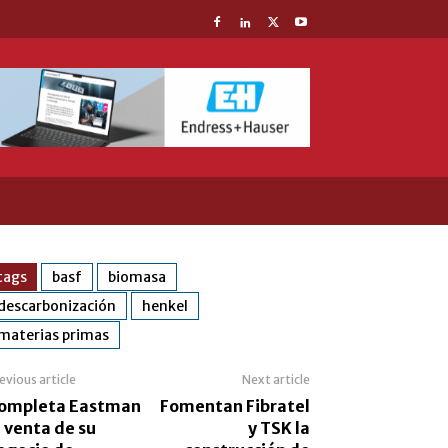
tags
basf
biomasa
descarbonización
henkel
materias primas
evious article
Next article
ompleta Eastman
Fomentan Fibratel
a venta de su
y TSK la