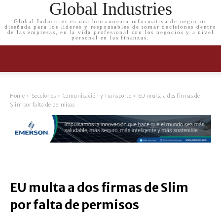
Global Industries
Global Industries es una herramienta informativa de negocios
diseñada para los líderes y responsables de tomar decisiones dentro
de las empresas, en la vida profesional con los negocios y a nivel
personal en las finanzas.
Home
Secciones
Comunicación y Transporte
EU multa a dos firmas de
Slim por falta de permisos
EU multa a dos firmas de Slim
por falta de permisos