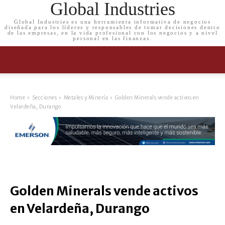
Global Industries
Global Industries es una herramienta informativa de negocios
diseñada para los líderes y responsables de tomar decisiones dentro
de las empresas, en la vida profesional con los negocios y a nivel
personal en las finanzas.
Home
Secciones
Metales y Minería
Golden Minerals vende activos en
Velardeña, Durango
Golden Minerals vende activos
en Velardeña, Durango