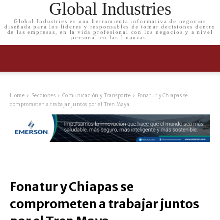
Global Industries
Global Industries es una herramienta informativa de negocios
diseñada para los líderes y responsables de tomar decisiones dentro
de las empresas, en la vida profesional con los negocios y a nivel
personal en las finanzas.
Home
Secciones
Comunicación y Transporte
Fonatur y Chiapas se
comprometen a trabajar juntos por el Tren Maya
Fonatur y Chiapas se
comprometen a trabajar juntos