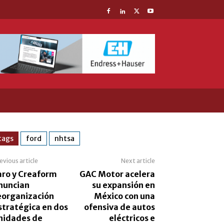
tags
ford
nhtsa
evious article
Next article
aro y Creaform
GAC Motor acelera
nuncian
su expansión en
eorganización
México con una
stratégica en dos
ofensiva de autos
nidades de
eléctricos e