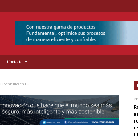
Contacto
000 vehículos en EU
Pr
F
a
r
e
u