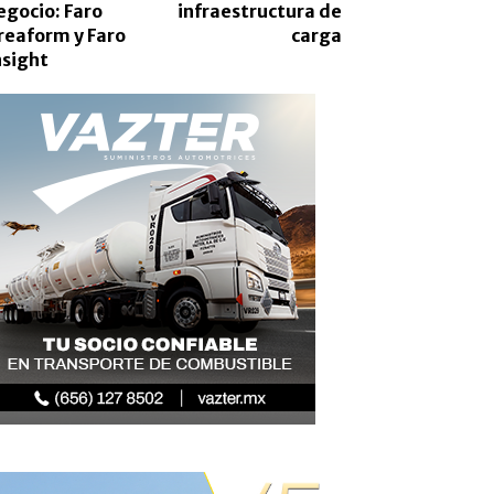
egocio: Faro
infraestructura de
reaform y Faro
carga
nsight