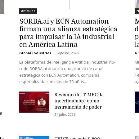
Artículos
N
SORBA.ai y ECN Automation
M
firman una alianza estratégica
d
para impulsar la IA industrial
p
en América Latina
l
Global Industries
-
5 agosto, 2026
Gl
La plataforma de Inteligencia Artificial Industrial no-
Mi
code SORBA.ai anunció una alianza de canal
mo
estratégica con ECN Automation, compañía
1-
especializada con más de 30 años...
ag
Revisión del T-MEC: la
incertidumbre como
instrumento de poder
e
31 julio, 2026
la
CXMT recauda 9,800