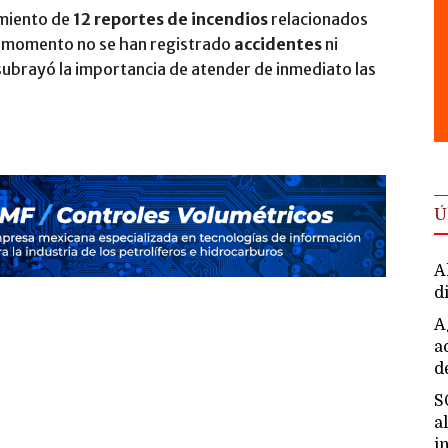
miento de
12 reportes de incendios
relacionados
el momento no se han registrado
accidentes
ni
 subrayó la importancia de atender de inmediato las
Ú
A
d
A
a
d
S
a
i