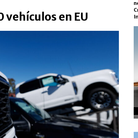
n
C
0 vehículos en EU
I