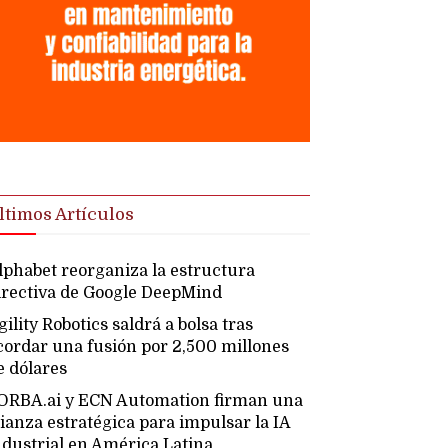
ltimos Artículos
lphabet reorganiza la estructura
irectiva de Google DeepMind
gility Robotics saldrá a bolsa tras
cordar una fusión por 2,500 millones
e dólares
ORBA.ai y ECN Automation firman una
lianza estratégica para impulsar la IA
ndustrial en América Latina