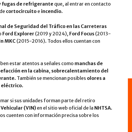
y
fugas de refrigerante
que, al entrar en contacto
 de
cortocircuito
e
incendio
.
al de Seguridad del Tráfico en las Carreteras
mo
Ford Explorer
(2019 y 2024),
Ford Focus
(2013-
ln MKC
(2015-2016). Todos ellos cuentan con
deben estar atentos a señales como
manchas de
efacción en la cabina
,
sobrecalentamiento del
gerante
. También se mencionan posibles
olores a
eléctrico
.
mar si sus unidades forman parte del retiro
Vehicular (VIN)
en el sitio web oficial de la
NHTSA
.
ios cuenten con información precisa sobre los