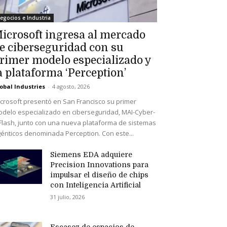
egocios e Industria
icrosoft ingresa al mercado
e ciberseguridad con su
rimer modelo especializado y
a plataforma ‘Perception’
obal Industries
-
4 agosto, 2026
crosoft presentó en San Francisco su primer
delo especializado en ciberseguridad, MAI-Cyber-
Flash, junto con una nueva plataforma de sistemas
énticos denominada Perception. Con este...
Siemens EDA adquiere
Precision Innovations para
impulsar el diseño de chips
con Inteligencia Artificial
31 julio, 2026
Escasez de espacios de