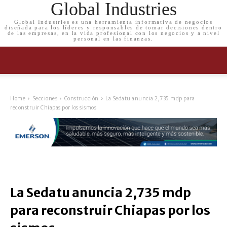
Global Industries
Global Industries es una herramienta informativa de negocios
diseñada para los líderes y responsables de tomar decisiones dentro
de las empresas, en la vida profesional con los negocios y a nivel
personal en las finanzas.
Home
Secciones
Construcción
La Sedatu anuncia 2,735 mdp para
reconstruir Chiapas por los sismos
La Sedatu anuncia 2,735 mdp
para reconstruir Chiapas por los