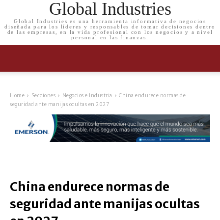
Global Industries
Global Industries es una herramienta informativa de negocios
diseñada para los líderes y responsables de tomar decisiones dentro
de las empresas, en la vida profesional con los negocios y a nivel
personal en las finanzas.
Home
Secciones
Negocios e Industria
China endurece normas de
seguridad ante manijas ocultas en 2027
China endurece normas de
seguridad ante manijas ocultas