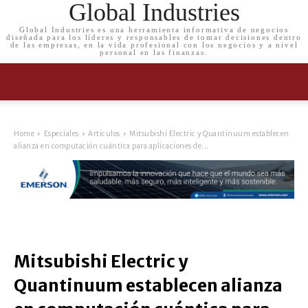
Global Industries
Global Industries es una herramienta informativa de negocios
diseñada para los líderes y responsables de tomar decisiones dentro
de las empresas, en la vida profesional con los negocios y a nivel
personal en las finanzas.
Home
Especiales
Artículos
Mitsubishi Electric y Quantinuum establecen
alianza en computación cuántica para aplicaciones de...
Mitsubishi Electric y
Quantinuum establecen alianza