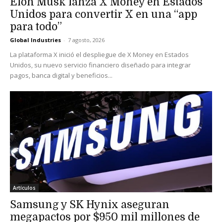
Elon Musk lanza X Money en Estados
Unidos para convertir X en una “app
para todo”
Global Industries
-
7 agosto, 2026
La plataforma X inició el despliegue de X Money en Estados
Unidos, su nuevo servicio financiero diseñado para integrar
pagos, banca digital y beneficios...
Artículos
Samsung y SK Hynix aseguran
megapactos por $950 mil millones de