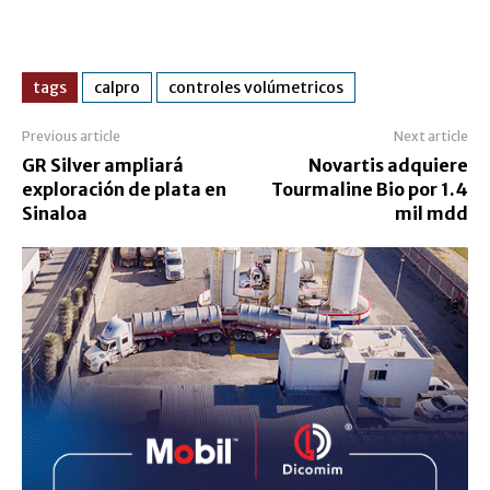
tags
calpro
controles volúmetricos
Previous article
Next article
GR Silver ampliará
Novartis adquiere
exploración de plata en
Tourmaline Bio por 1.4
Sinaloa
mil mdd