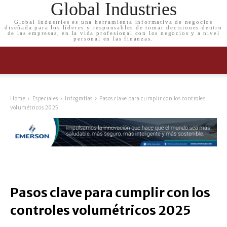
Global Industries
Global Industries es una herramienta informativa de negocios
diseñada para los líderes y responsables de tomar decisiones dentro
de las empresas, en la vida profesional con los negocios y a nivel
personal en las finanzas.
Home
Especiales
Infografías
Pasos clave para cumplir con los controles
volumétricos 2025
Pasos clave para cumplir con los
controles volumétricos 2025