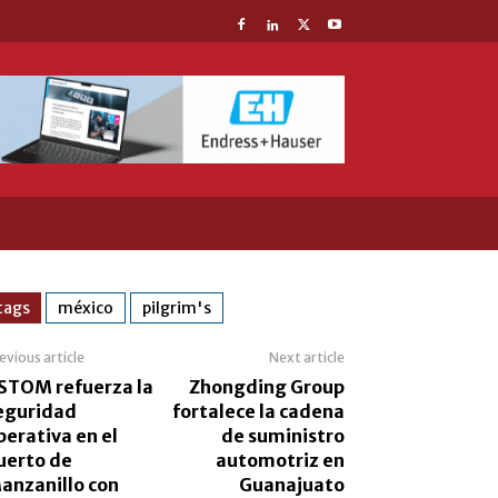
tags
méxico
pilgrim's
evious article
Next article
STOM refuerza la
Zhongding Group
eguridad
fortalece la cadena
perativa en el
de suministro
uerto de
automotriz en
anzanillo con
Guanajuato