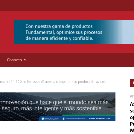
Contacto
invertirá 1,300 millones de dólares para expandir su producción avícola
Pr
A
s
o
P
M