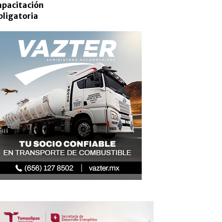
apacitación
bligatoria