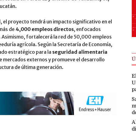
ucatán.
 el proyecto tendrá un impacto significativo en el
 más de
4,000 empleos directos
, enfocados
 Asimismo, fortalecerá la red de 50,000 empleos
veeduría agrícola. Según la Secretaría de Economía,
ado estratégico para la
seguridad alimentaria
Ú
de mercados externos y promueve el desarrollo
uctura de última generación.
E
U
p
S
m
d
A
d