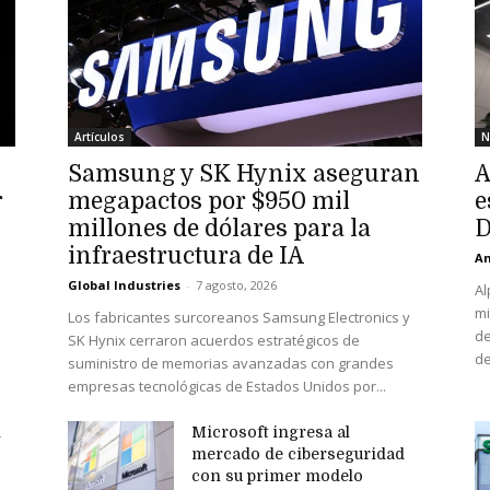
Artículos
N
Samsung y SK Hynix aseguran
A
r
megapactos por $950 mil
e
millones de dólares para la
D
infraestructura de IA
An
Global Industries
-
7 agosto, 2026
Al
mi
Los fabricantes surcoreanos Samsung Electronics y
de
SK Hynix cerraron acuerdos estratégicos de
de
suministro de memorias avanzadas con grandes
empresas tecnológicas de Estados Unidos por...
n
Microsoft ingresa al
mercado de ciberseguridad
con su primer modelo