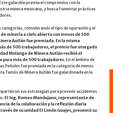
Este galardón premia el compromiso con la
dustria minera mexicana, y busca fomentar prácticas
adores.
s categorías, considerando el tipo de operación y el
a de minería a cielo abierto con menos de 500
inera Autlán fue premiada. En la misma
más de 500 trabajadores, el premio fue otorgado
idad Molango de Minera Autlán recibió el
a para más de 500 trabajadores.
En el ámbito de
rias Peñoles fue premiada en la categoría de menos
nta Tamós de Minera Autlán fue galardonada en la
mpartieron sus estrategias para prevenir accidentes
ro.
El Ing. Romeo Mandujano, representante de
cia de la colaboración y la reflexión diaria
 través de su unidad El Limón Guajes, presentó su