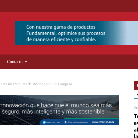
Contacto
ntas más Seguras de México en el 15º Congreso...
Pr
T
a
a
l