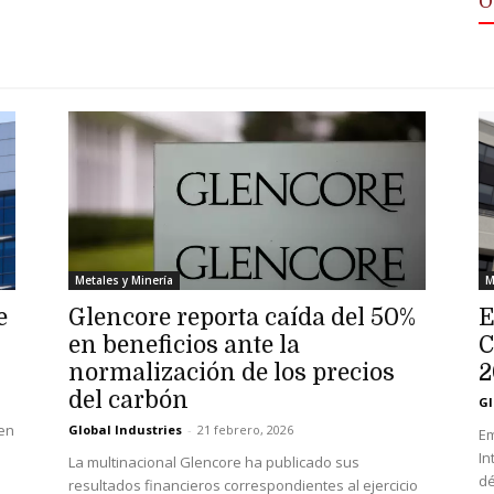
O
Metales y Minería
M
e
Glencore reporta caída del 50%
E
en beneficios ante la
C
normalización de los precios
2
del carbón
Gl
 en
Global Industries
-
21 febrero, 2026
Em
In
La multinacional Glencore ha publicado sus
dé
resultados financieros correspondientes al ejercicio