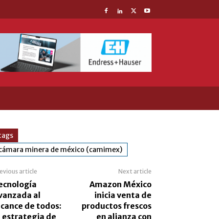
tags
cámara minera de méxico (camimex)
evious article
Next article
ecnología
Amazon México
vanzada al
inicia venta de
lcance de todos:
productos frescos
a estrategia de
en alianza con