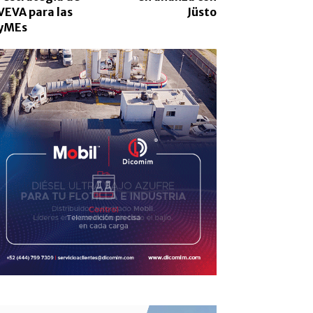
VEVA para las
Jüsto
yMEs