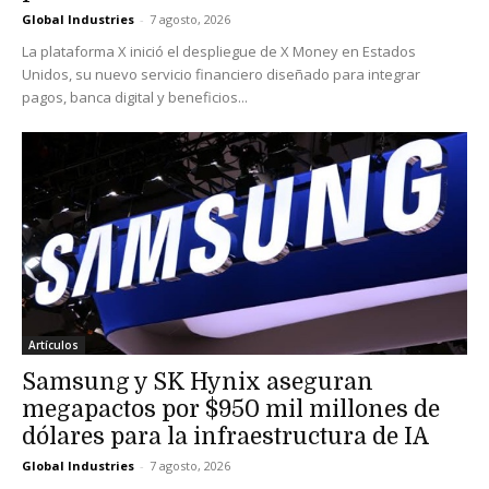
Global Industries
-
7 agosto, 2026
La plataforma X inició el despliegue de X Money en Estados
Unidos, su nuevo servicio financiero diseñado para integrar
pagos, banca digital y beneficios...
Artículos
Samsung y SK Hynix aseguran
megapactos por $950 mil millones de
dólares para la infraestructura de IA
Global Industries
-
7 agosto, 2026