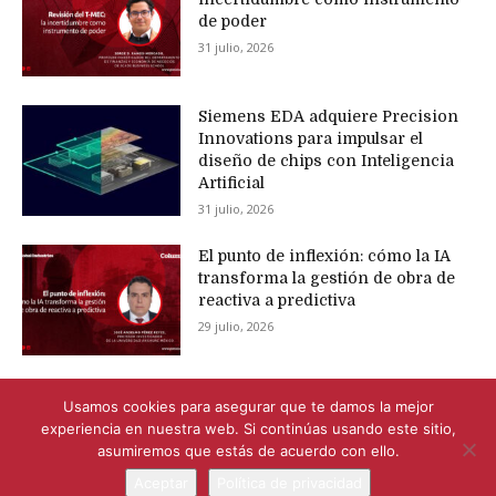
de poder
31 julio, 2026
Siemens EDA adquiere Precision
Innovations para impulsar el
diseño de chips con Inteligencia
Artificial
31 julio, 2026
El punto de inflexión: cómo la IA
transforma la gestión de obra de
reactiva a predictiva
29 julio, 2026
Usamos cookies para asegurar que te damos la mejor
experiencia en nuestra web. Si continúas usando este sitio,
asumiremos que estás de acuerdo con ello.
Aceptar
Política de privacidad
© Newspaper WordPress Theme by TagDiv