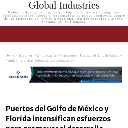
Global Industries
Global Industries es una herramienta informativa de negocios
diseñada para los líderes y responsables de tomar decisiones dentro
de las empresas, en la vida profesional con los negocios y a nivel
personal en las finanzas.
Home
Secciones
Comunicación y Transporte
Puertos del Golfo de México y
Florida intensifican esfuerzos para promover el...
Puertos del Golfo de México y
Florida intensifican esfuerzos