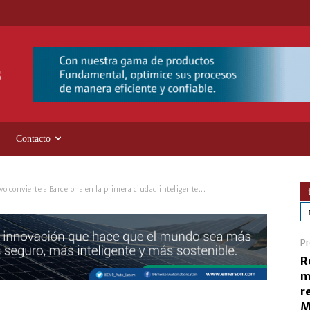
Contacto
o convierte a Barcelona en la primera ciudad inteligente...
Pr
R
m
r
M