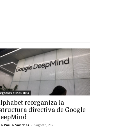
egocios e Industria
lphabet reorganiza la
structura directiva de Google
eepMind
a Paula Sánchez
-
6 agosto, 2026