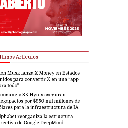
ltimos Artículos
lon Musk lanza X Money en Estados
nidos para convertir X en una “app
ara todo”
amsung y SK Hynix aseguran
egapactos por $950 mil millones de
ólares para la infraestructura de IA
lphabet reorganiza la estructura
irectiva de Google DeepMind