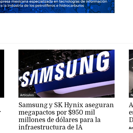
Artículos
N
Samsung y SK Hynix aseguran
A
r
megapactos por $950 mil
e
millones de dólares para la
D
infraestructura de IA
An