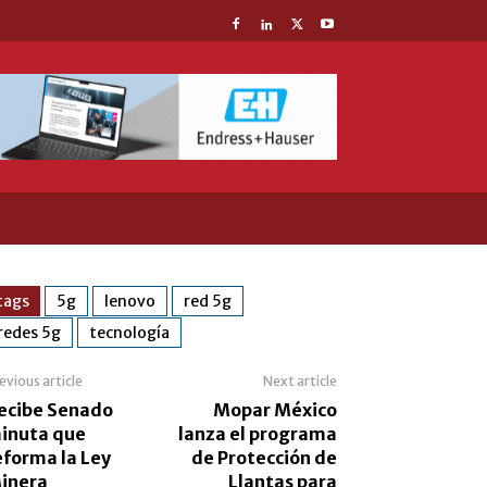
tags
5g
lenovo
red 5g
redes 5g
tecnología
evious article
Next article
ecibe Senado
Mopar México
inuta que
lanza el programa
eforma la Ley
de Protección de
inera
Llantas para