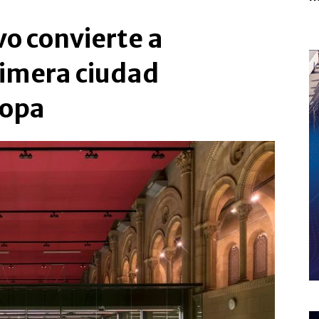
o convierte a
rimera ciudad
ropa