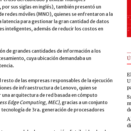
, por sus siglas en inglés), también presentó un
e redes móviles (MNO), quienes se enfrentaron a la
a latencia para gestionar la gran cantidad de datos
es inteligentes, además de reducir los costos en
ión de grandes cantidades de información a los
ocesamiento, cuya ubicación demandaba un
Ú
tencia.
E
 resto de las empresas responsables de la ejecución
U
ciones de infraestructura de Lenovo, quien se
p
uir una arquitectura de red basada en cómputo
S
ess Edge Computing, MEC),
gracias a un conjunto
m
 tecnología de 3ra. generación de procesadores
d
A
d