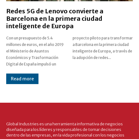
Redes 5G de Lenovo convierte a
Barcelona en la primera ciudad
inteligente de Europa
Con un presupuesto de 5.4
proyecto piloto para transformar
millones de euros, en el año 2019
a Barcelona en la primera ciudad
el Ministerio de Asuntos
inteligente de Europa, a través de
Económicos y Trasformación
la adopción de redes...
Digital de España impulsó un
Read more
Global Industries es una herramienta informativa de negocios
diseñada para los líderes y responsables de tomar decisiones
dentro de las empresas, en la vida profesional con los negocios