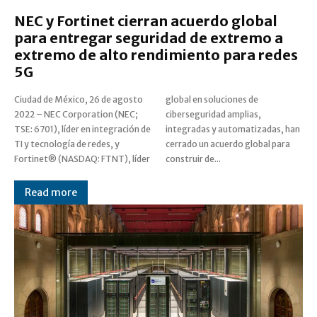
NEC y Fortinet cierran acuerdo global
para entregar seguridad de extremo a
extremo de alto rendimiento para redes
5G
Ciudad de México, 26 de agosto
global en soluciones de
2022 – NEC Corporation (NEC;
ciberseguridad amplias,
TSE: 6701), líder en integración de
integradas y automatizadas, han
TI y tecnología de redes, y
cerrado un acuerdo global para
Fortinet® (NASDAQ: FTNT), líder
construir de...
Read more