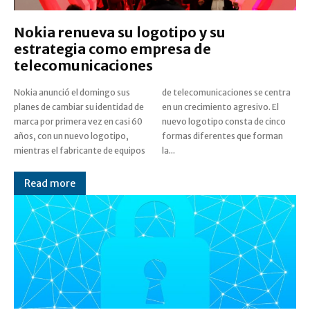
Nokia renueva su logotipo y su
estrategia como empresa de
telecomunicaciones
Nokia anunció el domingo sus
de telecomunicaciones se centra
planes de cambiar su identidad de
en un crecimiento agresivo. El
marca por primera vez en casi 60
nuevo logotipo consta de cinco
años, con un nuevo logotipo,
formas diferentes que forman
mientras el fabricante de equipos
la...
Read more