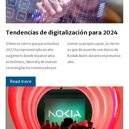
Tendencias de digitalización para 2024
Si bien es cierto que para muchos
tomar su propio cause, lo cierto
2023 ha representado un año
es que de acuerdo con datos de
suigéneris donde el panorama
Kodak Alaris durante el presente
económico, laboral y de nuevas
año...
tecnologías ha comenzado por
Read more