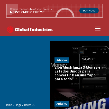
Artículos
Elon Musk lanza X Money en
Estados Unidos para
convertir X en una “app
para todo”
Artículos
Home
Tags
Redes 5G