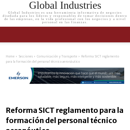
Global Industries
Global Industries es una herramienta informativa de negocios
diseñada para los líderes y responsables de tomar decisiones dentro
de las empresas, en la vida profesional con los negocios y a nivel
personal en las finanzas.
Home
Secciones
Comunicación y Transporte
Reforma SICT reglamento
para la formación del personal técnico aeronáutico
Reforma SICT reglamento para la
formación del personal técnico