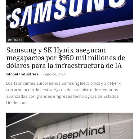
Artículos
Samsung y SK Hynix aseguran
megapactos por $950 mil millones de
dólares para la infraestructura de IA
Global Industries
-
7 agosto, 2026
Los fabricantes surcoreanos Samsung Electronics y SK Hynix
cerraron acuerdos estratégicos de suministro de memorias
avanzadas con grandes empresas tecnológicas de Estados
Unidos por...