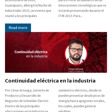
Bicentenario de León,
para ofrecer un adelanto de las
Guanajuato, albergó la Noche de
innovaciones tecnológicas que se
Industriales 2023, un evento que
estarán presentando durante el
reunió a los principales
ITM 2023. Para...
Read more
Continuidad eléctrica en la industria
Por César Arteaga, Gerente de
suministro eléctrico, donde se
Producto y Desarrollo de
pueden presentar desde picos de
Negocios de Schneider Electric
energía hasta apagones totales,
Dentro de las principales
los cuales, pueden generar
afectaciones en la industria se
pérdidas...