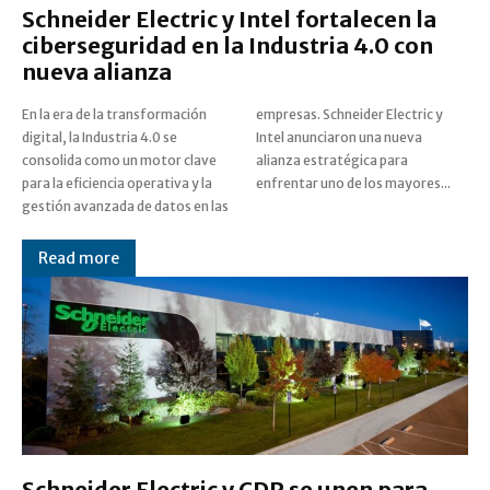
Schneider Electric y Intel fortalecen la
ciberseguridad en la Industria 4.0 con
nueva alianza
En la era de la transformación
empresas. Schneider Electric y
digital, la Industria 4.0 se
Intel anunciaron una nueva
consolida como un motor clave
alianza estratégica para
para la eficiencia operativa y la
enfrentar uno de los mayores...
gestión avanzada de datos en las
Read more
Schneider Electric y CDP se unen para