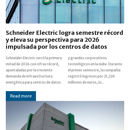
Schneider Electric logra semestre récord
y eleva su perspectiva para 2026
impulsada por los centros de datos
Schneider Electric cerró la primera
y grandes corporativos
mitad de 2026 con cifras récord,
tecnológicos en la nube. Durante
apuntaladas por la creciente
el primer semestre, la compañía
demanda de infraestructura
registró ingresos por 21,226
energética para centros de datos
millones de euros, lo...
Read more