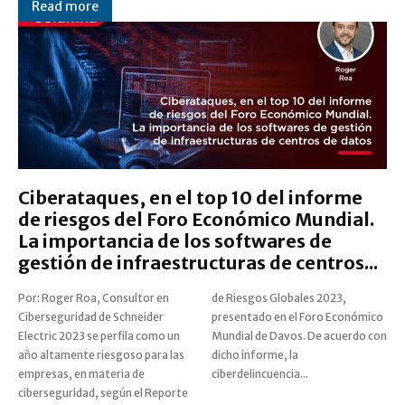
Read more
Ciberataques, en el top 10 del informe
de riesgos del Foro Económico Mundial.
La importancia de los softwares de
gestión de infraestructuras de centros...
Por: Roger Roa, Consultor en
de Riesgos Globales 2023,
Ciberseguridad de Schneider
presentado en el Foro Económico
Electric 2023 se perfila como un
Mundial de Davos. De acuerdo con
año altamente riesgoso para las
dicho informe, la
empresas, en materia de
ciberdelincuencia...
ciberseguridad, según el Reporte