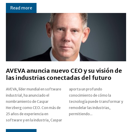
Read more
AVEVA anuncia nuevo CEO y su visión de
las industrias conectadas del futuro
AVEVA, líder mundial en software
aporta un profundo
industrial, ha anunciado el
conocimiento de cómo la
nombramiento de Caspar
tecnología puede transformar y
Herzberg como CEO. Con más de
remodelar las industrias,
25 años de experiencia en
permitiendo...
software y en la industria, Caspar