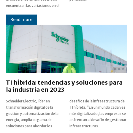
encuentran las variaciones en el
Read more
TI híbrida: tendencias y soluciones para
la industria en 2023
Schneider Electric, líder en
desafíos de la infraestructura de
transformación digital de la
TI híbrida. “En un mundo cada vez
gestión y automatización de la
más digitalizado, las empresas se
energía, amplía su gama de
enfrentan al desafío de gestionar
soluciones para abordar los
infraestructuras...