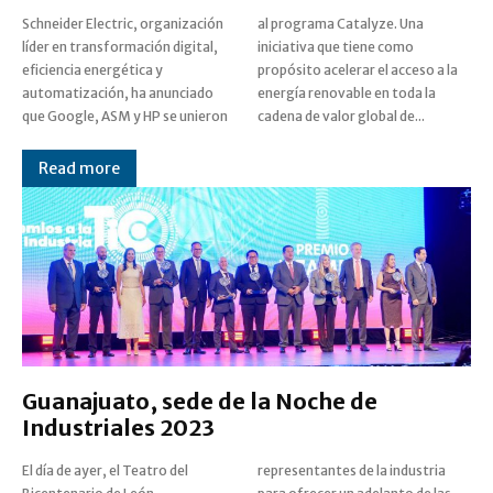
Schneider Electric, organización
al programa Catalyze. Una
líder en transformación digital,
iniciativa que tiene como
eficiencia energética y
propósito acelerar el acceso a la
automatización, ha anunciado
energía renovable en toda la
que Google, ASM y HP se unieron
cadena de valor global de...
Read more
Guanajuato, sede de la Noche de
Industriales 2023
El día de ayer, el Teatro del
representantes de la industria