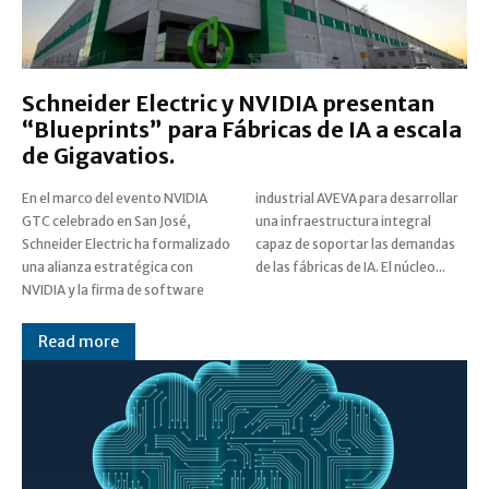
Schneider Electric y NVIDIA presentan
“Blueprints” para Fábricas de IA a escala
de Gigavatios.
En el marco del evento NVIDIA
industrial AVEVA para desarrollar
GTC celebrado en San José,
una infraestructura integral
Schneider Electric ha formalizado
capaz de soportar las demandas
una alianza estratégica con
de las fábricas de IA. El núcleo...
NVIDIA y la firma de software
Read more