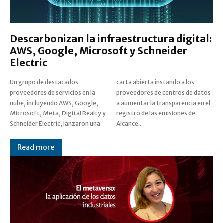
Descarbonizan la infraestructura digital:
AWS, Google, Microsoft y Schneider
Electric
Un grupo de destacados
carta abierta instando a los
proveedores de servicios en la
proveedores de centros de datos
nube, incluyendo AWS, Google,
a aumentar la transparencia en el
Microsoft, Meta, Digital Realty y
registro de las emisiones de
Schneider Electric, lanzaron una
Alcance...
Read more