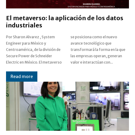
El metaverso: la aplicación de los datos
industriales
Por Sharon Alvarez , System
se posiciona como el nuevo
Engineer para México y
avance tecnológico que
Centroamérica, de la división de
transformará la forma en la que
Secure Power de Schneider
las empresas operan, generan
Electric en México. El metaverso
valor e interactúan con...
Read more