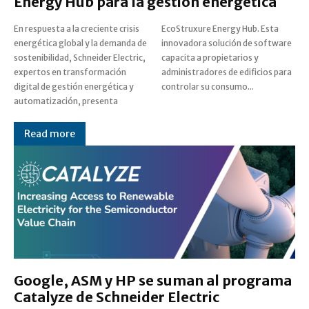
Energy Hub para la gestión energética
En respuesta a la creciente crisis
EcoStruxure Energy Hub. Esta
energética global y la demanda de
innovadora solución de software
sostenibilidad, Schneider Electric,
capacita a propietarios y
expertos en transformación
administradores de edificios para
digital de gestión energética y
controlar su consumo...
automatización, presenta
Read more
Google, ASM y HP se suman al programa
Catalyze de Schneider Electric