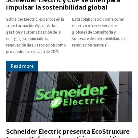
impulsar la sostenibilidad global
Schneider Electric, expertos en la
Esta colaboración tiene como
transformación digital de la
objetivo ofrecer servicios
gestión y automatización de la
globales de consultoría y
energía, ha anunciado la
software de sostenibilidad. La
renovación de su asociación como
renovación marca el...
proveedor acreditado de CDP.
Read more
Schneider Electric presenta EcoStruxure