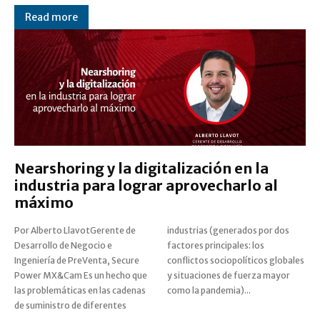
Read more
Nearshoring y la digitalización en la
industria para lograr aprovecharlo al
máximo
Por Alberto LlavotGerente de
industrias (generados por dos
Desarrollo de Negocio e
factores principales: los
Ingeniería de PreVenta, Secure
conflictos sociopolíticos globales
Power MX&Cam Es un hecho que
y situaciones de fuerza mayor
las problemáticas en las cadenas
como la pandemia)...
de suministro de diferentes