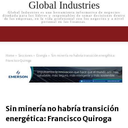
Global Industries
Global Industries es una herramienta informativa de negocios
diseñada para los líderes y responsables de tomar decisiones dentro
de las empresas, en la vida profesional con los negocios y a nivel
personal en las finanzas.
Home
Secciones
Energía
Sin minería no habría transición energética:
Francisco Quiroga
Sin minería no habría transición
energética: Francisco Quiroga