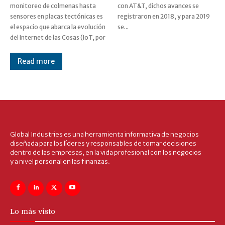
monitoreo de colmenas hasta
con AT&T, dichos avances se
sensores en placas tectónicas es
registraron en 2018, y para 2019
el espacio que abarca la evolución
se...
del Internet de las Cosas (IoT, por
Read more
Global Industries es una herramienta informativa de negocios
diseñada para los líderes y responsables de tomar decisiones
dentro de las empresas, en la vida profesional con los negocios
y a nivel personal en las finanzas.
Lo más visto