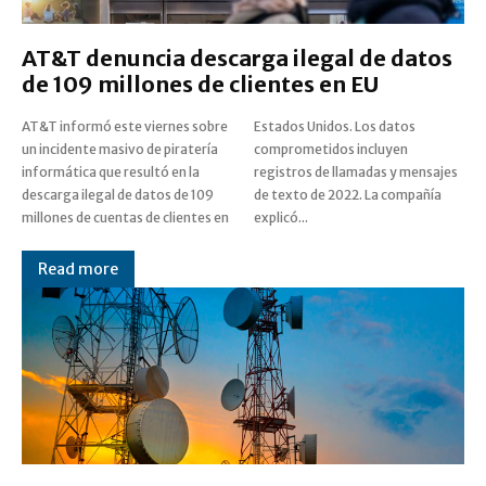
AT&T denuncia descarga ilegal de datos
de 109 millones de clientes en EU
AT&T informó este viernes sobre
Estados Unidos. Los datos
un incidente masivo de piratería
comprometidos incluyen
informática que resultó en la
registros de llamadas y mensajes
descarga ilegal de datos de 109
de texto de 2022. La compañía
millones de cuentas de clientes en
explicó...
Read more