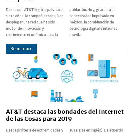
Desde que AT&T llegó al país hace
población. Hoy, gracias a la
siete años, la compañía trabajó en
conectividad impulsada en
desplegar una red que ha sido
México, la combinación de
motor de innovación y
tecnología digital e internet
crecimiento económico para la
móvil...
Read more
AT&T destaca las bondades del Internet
de las Cosas para 2019
Desde prótesis de extremidades y
sus siglas en inglés). De acuerdo