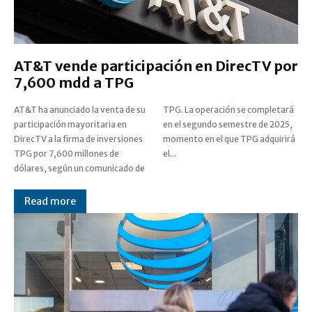
AT&T vende participación en DirecTV por
7,600 mdd a TPG
AT&T ha anunciado la venta de su
TPG. La operación se completará
participación mayoritaria en
en el segundo semestre de 2025,
DirecTV a la firma de inversiones
momento en el que TPG adquirirá
TPG por 7,600 millones de
el...
dólares, según un comunicado de
Read more