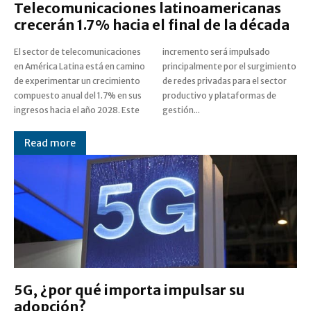
Telecomunicaciones latinoamericanas
crecerán 1.7% hacia el final de la década
El sector de telecomunicaciones
incremento será impulsado
en América Latina está en camino
principalmente por el surgimiento
de experimentar un crecimiento
de redes privadas para el sector
compuesto anual del 1.7% en sus
productivo y plataformas de
ingresos hacia el año 2028. Este
gestión...
Read more
5G, ¿por qué importa impulsar su
adopción?