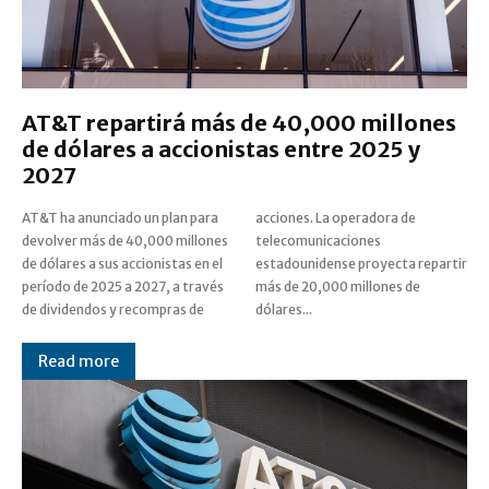
AT&T repartirá más de 40,000 millones
de dólares a accionistas entre 2025 y
2027
AT&T ha anunciado un plan para
acciones. La operadora de
devolver más de 40,000 millones
telecomunicaciones
de dólares a sus accionistas en el
estadounidense proyecta repartir
período de 2025 a 2027, a través
más de 20,000 millones de
de dividendos y recompras de
dólares...
Read more